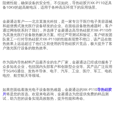
阻燃性能，确保设备的安全性。不仅如此，导热硅胶片XK-P110还具
备10KV的超高耐电压，适用于各种高压环境下的应用场景。
金菱通达客户——北京某激光科技，是一家专注于医疗电子美容器械
和超便携式激光医疗设备研发的企业。在面临设备散热难题时，客户
通过网络联系到了我们，并选择了金菱通达高导热硅胶片XK-P110作
为其激光医疗设备散热解决方案。经过严苛测试和验证，客户研发团
队黄工一行对导热硅胶片XK-P110的性能表现赞不绝口，该产品在散
热效果上远远超过了他们之前使用的导热硅胶片竞品，极大提升了客
户激光医疗设备的散热效率。
作为国内导热材料产品最齐全的生产厂家，金菱通达已经成功服务了
众多知名企业，包括国内头部客户和创新型企业等。其产品广泛应用
于5G/6G通信、发热半导体、电子、汽车、工业、医疗、军工、电机
电控、航空航天等领域。
如果您面临着激光电子设备散热难题，金菱通达的XK-P110
导热硅胶
片
将是您的首选。欢迎来电咨询，金菱通达为您提供免费的样品测
试，助力您的设备实现高效散热，提升性能和寿命。