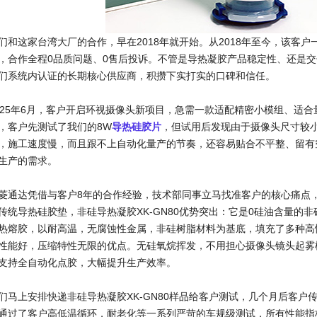
们和这家台湾大厂的合作，早在2018年就开始。从2018年至今，该客
，合作全程0品质问题、0售后投诉。不管是导热凝胶产品稳定性、还是
们系统内认证的长期核心供应商，积攒下实打实的口碑和信任。
025年6月，客户开启环视摄像头新项目，急需一款适配精密小模组、适
，客户先测试了我们的8W
导热硅胶片
，但试用后发现由于摄像头尺寸较
，施工速度慢，而且跟不上自动化量产的节奏，还容易贴合不平整、留有
生产的需求。
菱通达凭借与客户8年的合作经验，技术部同事立马找准客户的核心痛点，针
传统导热硅胶垫，非硅导热凝胶XK-GN80优势突出：它是0硅油含量的非硅
热熔胶，以耐高温，无腐蚀性金属，非硅树脂材料为基底，填充了多种高
性能好，压缩特性无限的优点。无硅氧烷挥发，不用担心摄像头镜头起雾
支持全自动化点胶，大幅提升生产效率。
们马上安排快递非硅导热凝胶XK-GN80样品给客户测试，几个月后客户传
通过了客户高低温循环，耐老化等一系列严苛的车规级测试，所有性能指