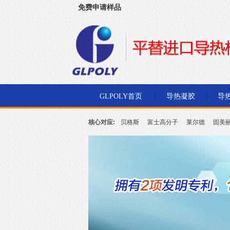
免费申请样品
深圳市金菱通达电子有限公司
GLPOLY首页
导热凝胶
导
核心对应:
贝格斯
富士高分子
莱尔德
固美
北川