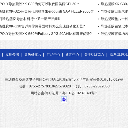
LPOLY导热凝胶XK-G30为何可以取代固美丽GEL30？
导热凝胶XK-G
凝胶XK-S25完美替代贝格斯(Bergquist) GAP FILLER2000导
导热凝胶出现气泡
凝胶
剂导热凝胶,导热材料行业又一新产品问世
导热凝胶垫片一
热凝胶XK-G30告诉你导热界面材料怎么实现自动化工艺?
导热凝胶在笔记
POLY导热凝胶XK-G80与Fujipoly SPG-50A对比有哪些优势?
导热凝胶背板均匀
|
应用领域
|
导热硅胶片
|
产品中心
|
新闻中心
|
关于GLPOLY
|
联系GLPOL
深圳市金菱通达电子有限公司 地址:深圳宝安45区华丰新安商务大厦616-619室
电话：0755-27579310/27579320 传真：0755-27579350
网站备案/许可证号：粤ICP备10237140号-5