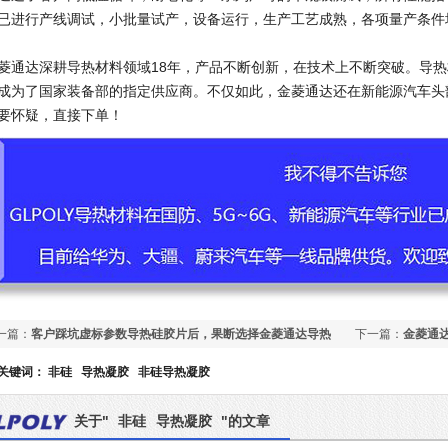
已进行产线调试，小批量试产，设备运行，生产工艺成熟，各项量产条件
菱通达深耕导热材料领域18年，产品不断创新，在技术上不断突破。导热
成为了国家装备部的指定供应商。不仅如此，金菱通达还在新能源汽车头
要怀疑，直接下单！
一篇：
客户踩坑虚标参数导热硅胶片后，果断选择金菱通达导热
下一篇：
金菱通达
胶片XK-P150
知名汽车零部件公
关键词：
非硅
导热凝胶
非硅导热凝胶
关于"
非硅
导热凝胶
"的文章