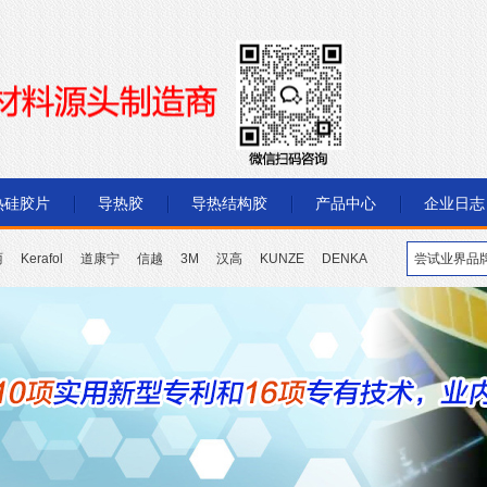
热硅胶片
导热胶
导热结构胶
产品中心
企业日志
丽
Kerafol
道康宁
信越
3M
汉高
KUNZE
DENKA