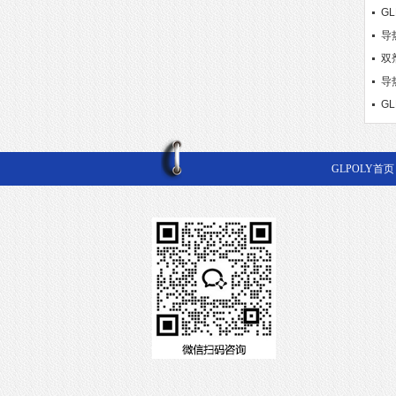
G
导热
热
双
导
GL
GLPOLY首页