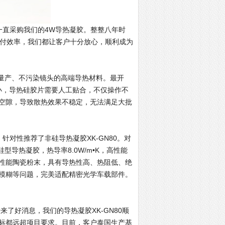
户一直采购我们的4W导热凝胶。整整八年时
交付效率，我们都让客户十分放心，顺利成为
合量产、不污染镜头的高端导热材料。最开
小，导热硅胶片需要人工贴合，不仅操作不
空隙，导致散热效果不稳定，无法满足大批
对性推荐了非硅导热凝胶XK-GN80。对
型导热凝胶，热导率8.0W/m•K，高性能
性能陶瓷粉末，具有导热性高、热阻低、绝
模糊等问题，完美适配精密光学车载部件。
来了好消息，我们的导热凝胶XK-GN80顺
标都远超项目要求。目前，客户泰国生产基