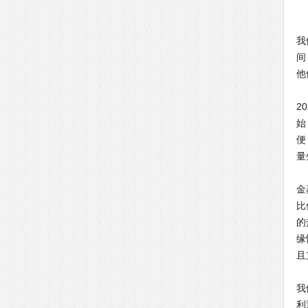
我
间
他
2
始
便
量
金
比
的
缘
且
我
利