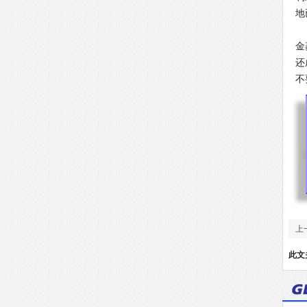
地
金
还
不
上
硅
此文