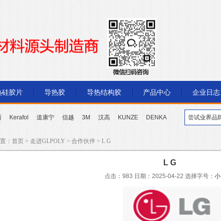
热硅胶片
导热胶
导热结构胶
产品中心
企业日志
丽
Kerafol
道康宁
信越
3M
汉高
KUNZE
DENKA
置：
首页
>
走进GLPOLY
>
合作伙伴
> L G
L G
点击：983 日期：2025-04-22
选择字号：
小