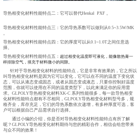
。变化材料
导热相变化材料性能特点二：它可以替代
Henkal PXF
。
导热相变化材
料性能导热相变化
导热相变化材料性能特点三：它的导热系数可以做到从
0.5~3.5W/MK
。
导热相变化材料性
导热相变化材料性能特点四：它的厚度可以从
0.1~1.0T
之间任意选
择。
导热相变化材料性
导热相变化材料性能特点五：
超过相变化温度即可液化，能像散热膏一
样排除空气，填充于材料微小的间隙。
导热相变化材料性能
能
针对于导热相变化材料的性能特点，它是非常有效果的，它之所以
叫导热相变化材料是因为它可以变化，它可以在不同的温度下变化状
态，可以从液态变成固态，或者从固态变成液态，只要你控制好温度
范围，你就可以使用在不同的温度类型下，以此来满足你的应用需
求。
GLPOLY
导热相变化材料
XK-C
系列性能很多，每一款导热相变
化材料性能特点都有不尽相同，
GLPOLY
导热相变化材料型号多，规
格齐全，库存充足，它们的导热系数依次递增，有多种厚度可选，客
户可以根据自己产品需求自行选择。
通过小编的介绍，你是否对导热相变化材料性能特点有所了解
呢？
GLPOLY
导热相变化材料期待与您的精彩合作，相信会给您带来
与众不同的效果！