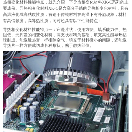
热相变化材料性能特点，就先介绍一下导热相变化材料XK-C系列的主
要成份。导热相变化材料XK-C是含高分子蜡的导热相变化材料，具有
高温液化成高粘度性质，有别于传统材料在高温下有外溢现象，材料
有高信赖度，高导热性质，同时还具有以下性能特点：
导热相变化材料性能特点一：它是片状，使用方便、填系能力佳、热
阻低、无挥发的相变化材料，高支状材料为基础，填充高性能导热铝
球制成。能像散热膏一样排除空气，填充于材料微小的间隙，还能像
导热片一样方便裁切成各种形状，贴于散热部位。