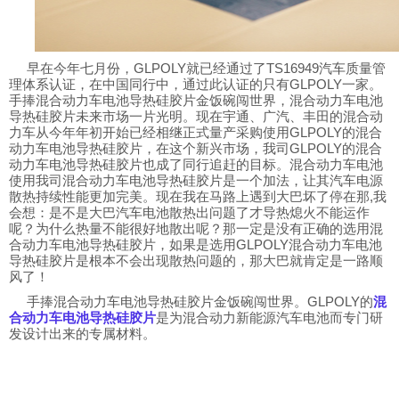
早在今年七月份，
GLPOLY
就已经通过了
TS16949
汽车质量管
理体系认证，在中国同行中，通过此认证的只有
GLPOLY
一家。
手捧混合动力车电池导热硅胶片金饭碗闯世界，混合动力车电池
导热硅胶片未来市场一片光明。现在宇通、广汽、丰田的混合动
力车从今年年初开始已经相继正式量产采购使用
GLPOLY
的混合
动力车电池导热硅胶片，在这个新兴市场，我司
GLPOLY
的混合
动力车电池导热硅胶片也成了同行追赶的目标。混合动力车电池
使用我司混合动力车电池导热硅胶片是一个加法，让其汽车电源
散热持续性能更加完美。现在我在马路上遇到大巴坏了停在那
,
我
会想：是不是大巴汽车电池散热出问题了才导热熄火不能运作
呢？为什么热量不能很好地散出呢？那一定是没有正确的选用混
合动力车电池导热硅胶片，如果是选用
GLPOLY
混合动力车电池
导热硅胶片是根本不会出现散热问题的，那大巴就肯定是一路顺
风了！
手捧混合动力车电池导热硅胶片金饭碗闯世界。
GLPOLY
的
混
合动力车电池导热硅胶片
是为混合动力新能源汽车电池而专门研
发设计出来的专属材料。