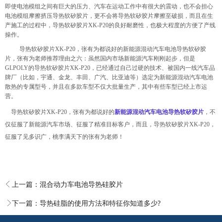
即使电池模组之间有巨大的压力、汽车在运动工作中有很大的震动，也不会担心
电池模组摩擦挤压导热软矽胶片，更不会将导热软矽胶片摩擦至破损，而且在生
产施工的过程中，导热软矽胶片
XK-P20
的良好耐磨性，也极大程度的方便了产线
操作。
导热软矽胶片
XK-P20
，张有为都说好的新能源混动汽车电池导热软矽胶
片，张有为老师推荐理由之六：虽然国内市场新能源汽车刚刚起步，但是
GLPOLY
的导热软矽胶片
XK-P20
，已经通过自己过硬的技术、被国内一线汽车品
牌厂（比如，宇通、金龙、丰田、广汽、比亚迪等）选定为新能源混动汽车电池
散热的专属型号，并且在多款车型不仅大批量生产，其中有些车型已经上市运
营。
导热软矽胶片
XK-P20
，张有为都说好的
新能源混动汽车电池导热软矽胶片
，不
仅征服了新能源汽车市场、征服了精准目标客户，而且，导热软矽胶片
XK-P20
，
征服了见多识广，桃李满天下的张有为老师！
上一篇：
混合动力车电池导热硅胶片
下一篇：
导热硅脂的使用方法和特征你知道多少?