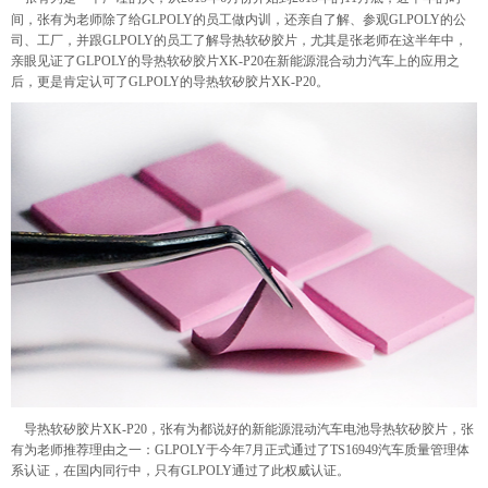
间，张有为老师除了给
GLPOLY
的员工做内训，还亲自了解、参观
GLPOLY
的公
司、工厂，并跟
GLPOLY
的员工了解导热软矽胶片，尤其是张老师在这半年中，
亲眼见证了
GLPOLY
的导热软矽胶片
XK-P20
在新能源混合动力汽车上的应用之
后，更是肯定认可了
GLPOLY
的导热软矽胶片
XK-P20
。
导热软矽胶片
XK-P20
，张有为都说好的新能源混动汽车电池导热软矽胶片，张
有为老师推荐理由之一：
GLPOLY
于今年
7
月正式通过了
TS16949
汽车质量管理体
系认证，在国内同行中，只有
GLPOLY
通过了此权威认证。