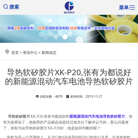
菜单
搜索
首页
>
资讯中心
>
新闻动态
导热软矽胶片XK-P20,张有为都说好
的新能源混动汽车电池导热软矽胶片
浏览次数：4870
发布时间：2015-11-27
导热软矽胶片
XK-P20,
张有为都说好的
新能源混动汽车电池导热软矽胶片
。张
有为老师说了，他推荐的产品都必须是经过他充分了解并认可的，那么问题来
了，张有为说导热软矽胶片
XK-P20
好，他是如何判断的呢？
张有为是一个严谨的人，从
2015
年
6
月份开始到
2015
年的
11
月底，近半年的时