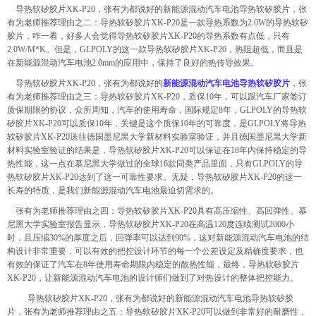
导热软矽胶片
XK-P20
，张有为都说好的新能源混动汽车电池导热软矽胶片，张
有为老师推荐理由之二：导热软矽胶片
XK-P20
是一款导热系数为
2.0W
的导热软矽
胶片，咋一看，好多人会觉得导热软矽胶片
XK-P20
的导热系数有点低，只有
2.0W/M*K
。但是，
GLPOLY
的这一款导热软矽胶片
XK-P20
，热阻超低，而且是
在新能源混动汽车电池
2.0mm
的应用中，保持了良好的热传导效果。
导热软矽胶片
XK-P20
，张有为都说好的
新能源混动汽车电池导热软矽胶片
，张
有为老师推荐理由之三：导热软矽胶片
XK-P20
，质保
10
年，可以跟汽车厂家签订
质保期限的协议，众所周知，汽车的使用寿命，国际规定
8
年，
GLPOLY
的导热软
矽胶片
XK-P20
可以质保
10
年，关键是这个质保
10
年的可靠度，是
GLPOLY
将导热
软矽胶片
XK-P20
送往德国墨尼黑大学新材料实验室验证，并且德国墨尼黑大学新
材料实验室验证的结果是，导热软矽胶片
XK-P20
可以保证在
18
年内保持稳定的导
热性能，这一点在慕尼黑大学做过的全球
16
款同类产品里面，只有
GLPOLY
的导
热软矽胶片
XK-P20
达到了这一可靠性要求。无疑，导热软矽胶片
XK-P20
的这一
长寿的特质，是我们新能源混动汽车电池最迫切需求的。
张有为老师推荐理由之四：导热软矽胶片
XK-P20
具有高压缩性、高回弹性。慕
尼黑大学实验室报告显示，导热软矽胶片
XK-P20
在高温
120
度连续测试
2000
小
时，且压缩
30%
的厚度之后，回弹率可以达到
90%
，这对新能源混动汽车电池的结
构设计非常重要，可以有效的把控设计环节的每一个公差设定及精确度要求，也
有效的保证了汽车在
8
年使用寿命期限内稳定的散热性能，最终，导热软矽胶片
XK-P20
，让新能源混动汽车电池的设计师们做到了对热设计的整体把控能力。
导热软矽胶片
XK-P20
，张有为都说好的新能源混动汽车电池导热软矽胶
片，张有为老师推荐理由之五：导热软矽胶片
XK-P20
可以做到非常好的耐磨性，