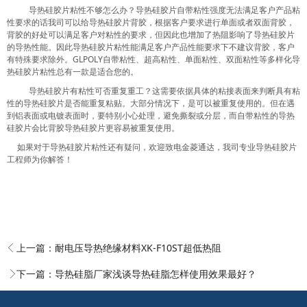
导热硅胶片粘性不够怎么办？导热硅胶片自带粘性强度无法满足客户产品粘
性要求的话我司可以给导热硅胶片背胶，根据客户要求进行单面或者双面背胶，
背胶的好处可以满足客户对粘性的要求，但因此也增加了热阻影响了导热硅胶片
的导热性能。因此导热硅胶片粘性能满足客户产品性能要求下不建议背胶，客户
有特殊要求除外。
GLPOLY
自带粘性、超高粘性、单面粘性、双面粘性等多样化导
热硅胶片粘性总有一款是适合您的。
导热硅胶片有粘性可否重复重工？这需要依据具体的粘接表面来判断具有粘
性的导热硅胶片是否能重复粘贴。大部分情况下，是可以被重复使用的。但在遇
到铝表面或电镀表面时，要特别小心处理，避免撕裂或分层，而自带粘性的导热
硅胶片会比背胶导热硅胶片更容易被重复使用。
如果对于导热硅胶片粘性还有疑问，欢迎致电金菱通达，我司专业导热硅胶片
工程师为你解答！
上一篇：
耐电压导热绝缘材料XK-F10ST超低热阻
下一篇：
导热硅脂厂家浅谈导热硅脂怎样使用效果最好？