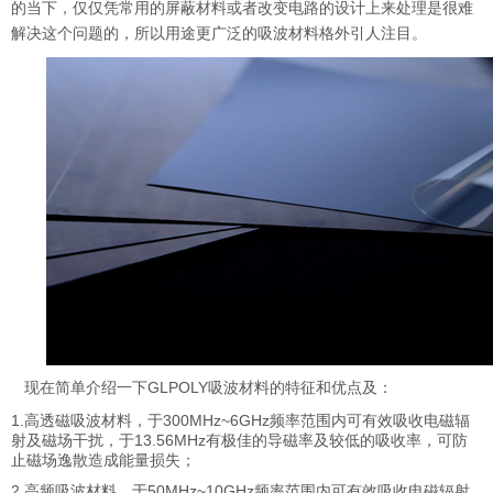
的当下，仅仅凭常用的屏蔽材料或者改变电路的设计上来处理是很难
解决这个问题的，所以用途更广泛的吸波材料格
外引人注目。
现在简单介绍一下
GLPOLY
吸波材料的特征和优点及：
1.
高透磁吸波材料，于
300MHz~6GHz
频率范围内可有效吸收电磁辐
射及磁场干扰，于
13.56MHz
有极佳的导磁率及较低的吸收率，可防
止磁场逸散造成能量损失；
2.
高频吸波材料，于
50MHz~10GHz
频率范围内可有效吸收电磁辐射