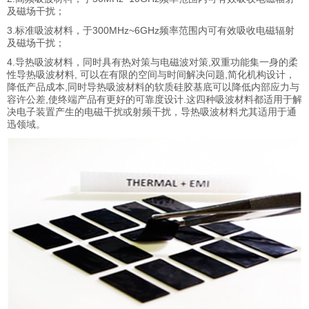
及磁场干扰；
3.
标准吸波材料，于
300MHz~6GHz
频率范围内可有效吸收电磁辐射
及磁场干扰；
4.
导热吸波材料，同时具有热对策与电磁波对策
,
双重功能集一身的柔
性导热吸波材料
,
可以在有限的空间与时间解决问题
,
简化机构设计，
降低产品成本
,
同时导热吸波材料的软质硅胶基底可以降低内部应力与
容许公差
,
使终端产品有更好的可靠度设计
.这四种吸波材料都适用于解
决电子装置产生的电磁干扰或射频干扰，导热吸波材料尤其适用于通
迅领域。