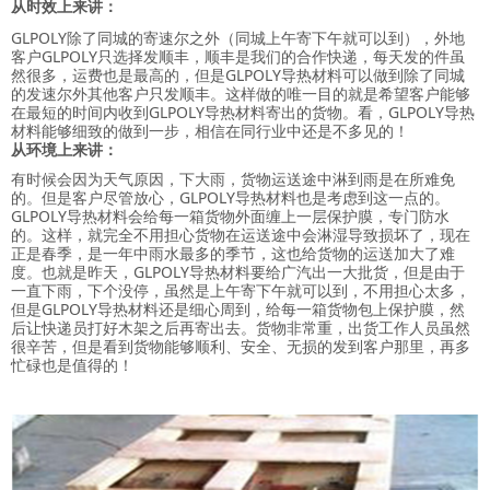
从时效上来讲：
GLPOLY除了同城的寄速尔之外（同城上午寄下午就可以到），外地
客户GLPOLY只选择发顺丰，顺丰是我们的合作快递，每天发的件虽
然很多，运费也是最高的，但是GLPOLY导热材料可以做到除了同城
的发速尔外其他客户只发顺丰。这样做的唯一目的就是希望客户能够
在最短的时间内收到GLPOLY导热材料寄出的货物。看，GLPOLY导热
材料能够细致的做到一步，相信在同行业中还是不多见的！
从环境上来讲：
有时候会因为天气原因，下大雨，货物运送途中淋到雨是在所难免
的。但是客户尽管放心，GLPOLY导热材料也是考虑到这一点的。
GLPOLY导热材料会给每一箱货物外面缠上一层保护膜，专门防水
的。这样，就完全不用担心货物在运送途中会淋湿导致损坏了，现在
正是春季，是一年中雨水最多的季节，这也给货物的运送加大了难
度。也就是昨天，GLPOLY导热材料要给广汽出一大批货，但是由于
一直下雨，下个没停，虽然是上午寄下午就可以到，不用担心太多，
但是GLPOLY导热材料还是细心周到，给每一箱货物包上保护膜，然
后让快递员打好木架之后再寄出去。货物非常重，出货工作人员虽然
很辛苦，但是看到货物能够顺利、安全、无损的发到客户那里，再多
忙碌也是值得的！