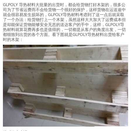
GLPOLY 导热材料大批量的出货时，都会给货物打好木架的，很多公
司为了节省运费而不会给货物一个很好的保护，这样货物在运送途中
就会很容易发生损坏的，GLPOLY导热材料考虑到了这一点后就采取
了一个办法：给货物打上一个木架，虽然这样大大加大了运费成本但
是却能保证货物能够安全无恙的送达客户的手中，这样，GLPOLY导
热材料就算花费再多也是值得的，一切都是从客户的角度出发，一切
都细致到出货的各个方面。看下图就是GLPOLY导热材料出货给客户
时的木架：