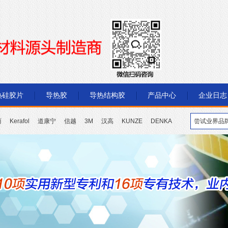
热硅胶片
导热胶
导热结构胶
产品中心
企业日志
丽
Kerafol
道康宁
信越
3M
汉高
KUNZE
DENKA