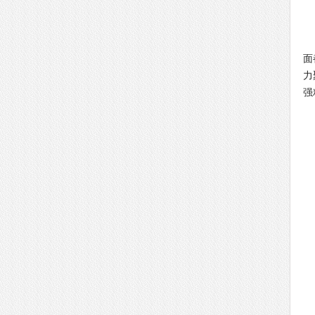
导
面
力
强
导