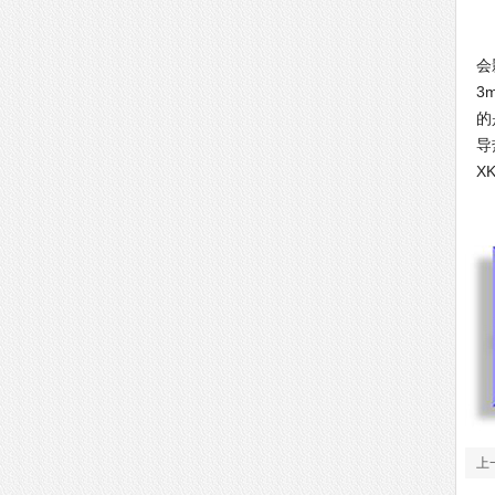
导
会
3
的
导
X
如
上