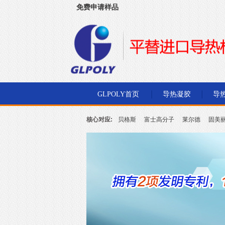
免费申请样品
深圳市金菱通达电子有限公司
GLPOLY首页
导热凝胶
导
核心对应:
贝格斯
富士高分子
莱尔德
固美
北川