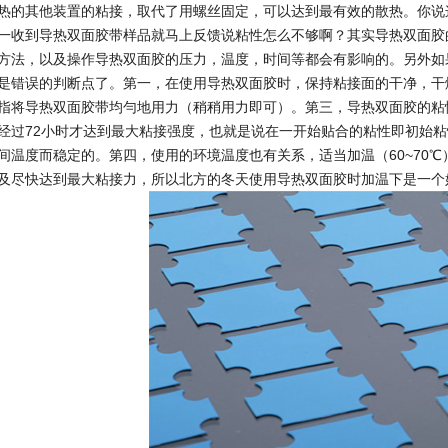
热的其他装置的粘接，取代了用螺丝固定，可以达到最有效的散热。你说
一收到导热双面胶带样品就马上反馈说粘性怎么不够啊？其实导热双面胶
方法，以及操作导热双面胶的压力，温度，时间等都会有影响的。另外如
是错误的判断点了。第一，在使用导热双面胶时，保持粘接面的干净，干
指将导热双面胶带均勻地用力（稍稍用力即可）。第三，导热双面胶的粘
经过72小时才达到最大粘接强度，也就是说在一开始贴合的粘性即初始粘
间温度而稳定的。第四，使用的环境温度也有关系，适当加温（60~70
及尽快达到最大粘接力，所以北方的冬天使用导热双面胶时加温下是一个