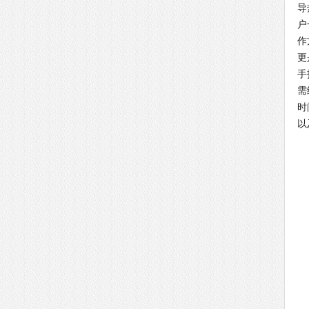
导
户
作
更
手
需
时
以