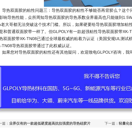
热双面胶的粘性问题三：导热双面胶的粘性不够能否再背胶么？这个问
影响导热性能，众所周知导热双面胶的导热系数业界最高也只能做到1.5
m老大哥都无法突破这个技术门槛。所以，如果硬要给导热双面胶增加粘
是和普通双面胶带一样了。但GLPOLY有一款超强粘性导热双面胶带XK-
热双面胶带XK-TN08已通过全球最权威的粘着力认证（美国安规UL测试机
K-TN08导热双面胶带通过了此权威认证。
果您对导热双面胶的粘性还有其他疑问，欢迎致电GLPOLY咨询，我
一篇：
业界仅有的一款超低硬度超高抗拉强度的导热硅胶片
下一篇：
轻量化
新趋势