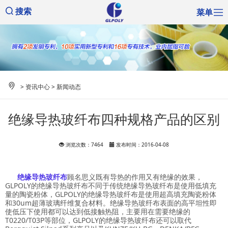
菜单
搜索
>
资讯中心
>
新闻动态
绝缘导热玻纤布四种规格产品的区别
浏览次数：7464
发布时间：2016-04-08
绝缘导热玻纤布
顾名思义既有导热的作用又有绝缘的效果，
GLPOLY的绝缘导热玻纤布不同于传统绝缘导热玻纤布是使用低填充
量的陶瓷粉体，GLPOLY的绝缘导热玻纤布是使用超高填充陶瓷粉体
和30um超薄玻璃纤维复合材料。绝缘导热玻纤布表面的高平坦性即
使低压下使用都可以达到低接触热阻，主要用在需要绝缘的
T0220/T03P等部位，GLPOLY的绝缘导热玻纤布还可以取代