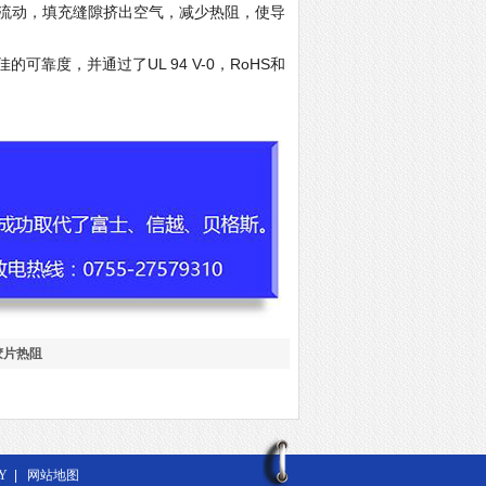
流动，填充缝隙挤出空气，减少热阻，使导
靠度，并通过了UL 94 V-0，RoHS和
胶片热阻
Y
|
网站地图