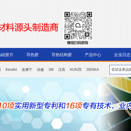
热硅胶片
导热胶
导热结构胶
产品中心
企业日志
丽
Kerafol
道康宁
信越
3M
汉高
KUNZE
DENKA