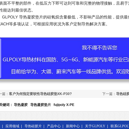
表面不平整的部件，在低压力下即可达到可靠和完整的物理接触，且易于
性能达到最佳状态。
LPOLY 导热凝胶垫片的硅氧烷含量极低，不影响产品的性能，提供最佳的可
EACH等多项认证，可根据应用状况为客户定制导热解决方案。
一篇：
客户为何指定要软性导热硅胶垫XK-P30?
下一篇：
导热硅
关键词：
导热凝胶
导热凝胶垫片
fujipoly X-PE
|
应用领域
|
导热硅胶片
|
产品中心
|
新闻中心
|
关于GLPOLY
|
联系GLPOL