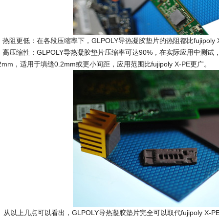
、热阻更低：在各段压缩率下，GLPOLY导热凝胶垫片的热阻都比fujipoly X-P
、高压缩性：GLPOLY导热凝胶垫片压缩率可达90%，在实际应用中测试
.2mm，适用于填缝0.2mm或更小间距，应用范围比fujipoly X-PE更广。
以上几点可以看出，GLPOLY导热凝胶垫片完全可以取代fujipoly X