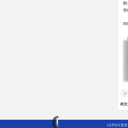
附
热
G
R
上
此文
GLPOLY首页