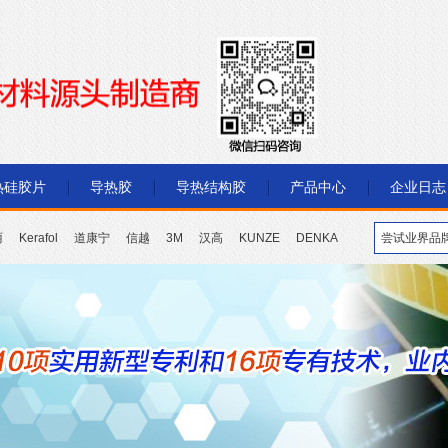
热硅胶片
导热胶
导热结构胶
产品中心
企业日志
丽
Kerafol
道康宁
信越
3M
汉高
KUNZE
DENKA