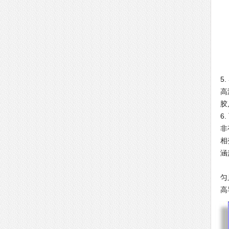
5
高
胶
6
非
相
涵
可
匀
高