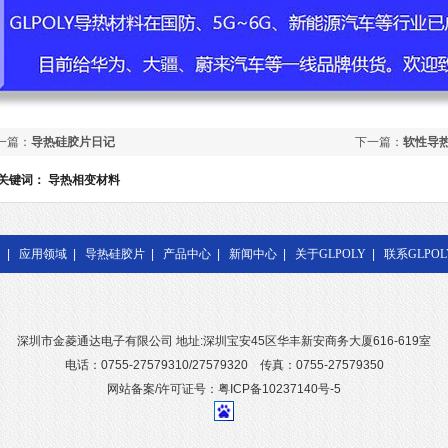
一篇：
导热硅胶片日记
下一篇：
软性导热
关键词：
导热相变材料
|
应用领域
|
导热硅胶片
|
产品中心
|
新闻中心
|
关于GLPOLY
|
联系GLPOL
深圳市金菱通达电子有限公司 地址:深圳宝安45区华丰新安商务大厦616-619室
电话：0755-27579310/27579320 传真：0755-27579350
网站备案/许可证号：粤ICP备10237140号-5