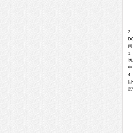
2
D
间
3
切
中
4
阻
度