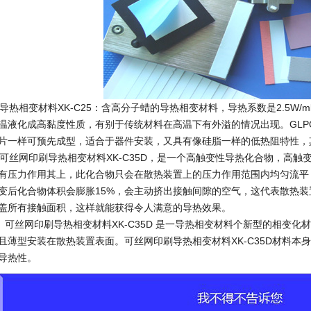
. 导热相变材料XK-C25：含高分子蜡的导热相变材料，导热系数是2.5W/
温液化成高黏度性质，有别于传统材料在高温下有外溢的情况出现。GLPOL
片一样可预先成型，适合于器件安装，又具有像硅脂一样的低热阻特性，
. 可丝网印刷导热相变材料XK-C35D，是一个高触变性导热化合物，高
有压力作用其上，此化合物只会在散热装置上的压力作用范围内均匀流平，
变后化合物体积会膨胀15%，会主动挤出接触间隙的空气，这代表散热
盖所有接触面积，这样就能获得令人满意的导热效果。
丝网印刷导热相变材料XK-C35D 是一导热相变材料个新型的相变化
且薄型安装在散热装置表面。可丝网印刷导热相变材料XK-C35D材料
导热性。