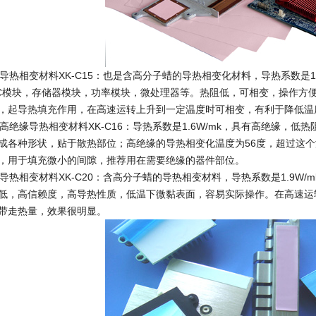
. 导热相变材料XK-C15：也是含高分子蜡的导热相变化材料，导热系数是
C模块，存储器模块，功率模块，微处理器等。热阻低，可相变，操作方便
，起导热填充作用，在高速运转上升到一定温度时可相变，有利于降低温
. 高绝缘导热相变材料XK-C16：导热系数是1.6W/mk，具有高绝缘
成各种形状，贴于散热部位；高绝缘的导热相变化温度为56度，超过这
，用于填充微小的间隙，推荐用在需要绝缘的器件部位。
. 导热相变材料XK-C20：含高分子蜡的导热相变材料，导热系数是1.9W/m
低，高信赖度，高导热性质，低温下微黏表面，容易实际操作。在高速运
带走热量，效果很明显。