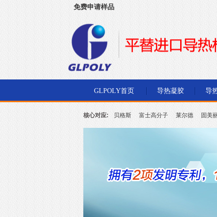
免费申请样品
深圳市金菱通达电子有限公司
GLPOLY首页
导热凝胶
导
核心对应:
贝格斯
富士高分子
莱尔德
固美
北川