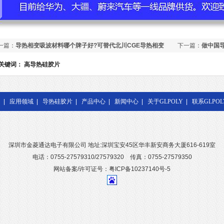
一篇：
导热相变吸波材料哪个牌子好?可替代北川CGE导热相变
下一篇：
做中国导
波材料
关键词：
高导热硅胶片
|
应用领域
|
导热硅胶片
|
产品中心
|
新闻中心
|
关于GLPOLY
|
联系GLPOL
深圳市金菱通达电子有限公司 地址:深圳宝安45区华丰新安商务大厦616-619室
电话：0755-27579310/27579320 传真：0755-27579350
网站备案/许可证号：粤ICP备10237140号-5