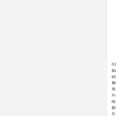
导
G
如
硅
看
用
不
续
胶
尺