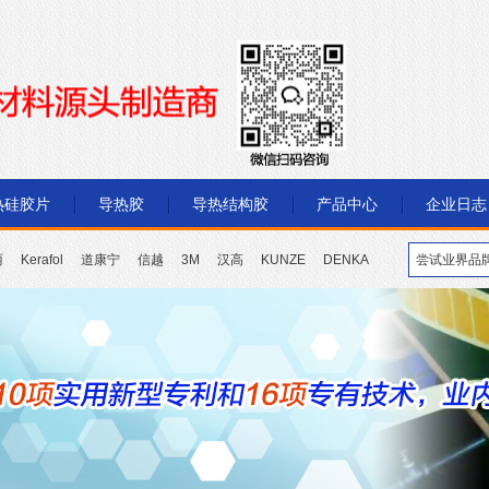
热硅胶片
导热胶
导热结构胶
产品中心
企业日志
丽
Kerafol
道康宁
信越
3M
汉高
KUNZE
DENKA