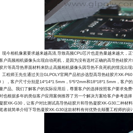
今相机像素要求越来越高清,导致高频CPU芯片也是热量越来越大，正
客户高频相机摄像头出现自动死机，是因为没有选对正确的高导热硅胶片
胶片等高导热界面材料来防止高频相机摄像头因导热不良死机的情况出现
程师王先生通过关注GLPOLY官网产品初步选型高导热硅胶片XK-P60（ k
.0 ），客户尺寸分别是14*14*1.5mm，5*5*2mm和18*18*1.5
量产品。我们了解客户的实际应用后，尊重客户的选择按照客户要求免费
时也根据多年的类似客户应用案例推荐了另一个解决方案给客户参考选择
凝胶XK-G30，让客户对比测试高导热硅胶片和导热凝胶XK-G30二种
笔者就简单介绍下导热凝胶XK-G30这款材料有何优势去颠覆工程师的设