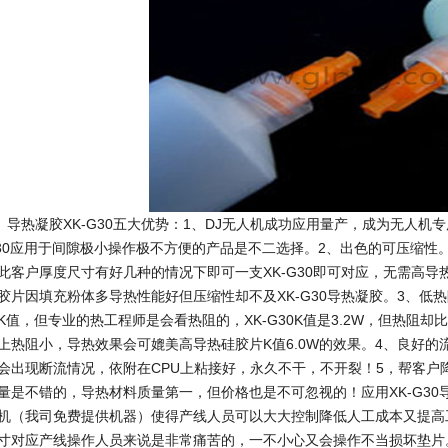
热凝胶XK-G30五大优势：1、DJ无人机成功应用量产，成为无人机专用
30应用于间隙极小操作极不方便的产品是不二选择。2、出色的可压缩性。
此客户厚度尺寸有好几种的情况下即可一支XK-G30即可对应，无需高
胶片因填充粉体多导热性能好但压缩性却不及XK-G30导热凝胶。3、低
K值，但专业的热工程师是会看热阻的，XK-G30K值是3.2W，但热阻却
上热阻小，导热效果会可媲美高导热硅胶片K值6.0W的效果。4、良好的流
会出现断流情况，依附在CPU上粘接好，永久不干，不开裂！5，帮客户
量是不错的，导热材料质量第一，但价格也是不可忽视的！应用XK-G3
机（我司免费提供机器）使得产线人员可以大大控制降低人工成本又提高工
寸对应产线操作人员来说是非常痛苦的，一不小心又会操作不当损坏垫片