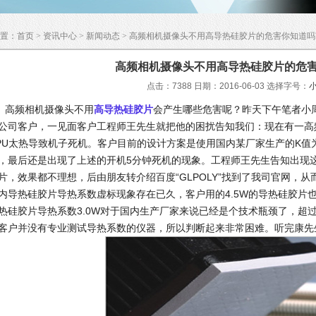
置：
首页
>
资讯中心
>
新闻动态
> 高频相机摄像头不用高导热硅胶片的危害你知道吗
高频相机摄像头不用高导热硅胶片的危害
点击：7388 日期：2016-06-03
选择字号：
频相机摄像头不用
高导热硅胶片
会产生哪些危害呢？昨天下午笔者小
公司客户，一见面客户工程师王先生就把他的困扰告知我们：现在有一高
PU太热导致机子死机。客户目前的设计方案是使用国内某厂家生产的K值为
，最后还是出现了上述的开机5分钟死机的现象。工程师王先生告知出现
片，效果都不理想，后由朋友转介绍百度“GLPOLY”找到了我司官网，从
内导热硅胶片导热系数虚标现象存在已久，客户用的4.5W的导热硅胶片
热硅胶片导热系数3.0W对于国内生产厂家来说已经是个技术瓶颈了，超
客户并没有专业测试导热系数的仪器，所以判断起来非常困难。听完康先