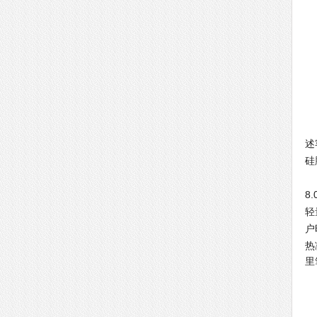
现
述
硅
工
8
轻
户
热
里