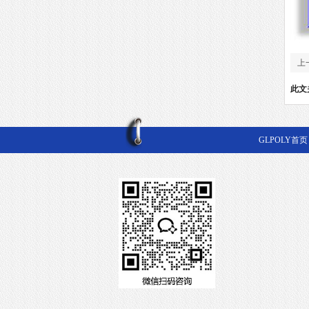
上
吸
此文
GLPOLY首页