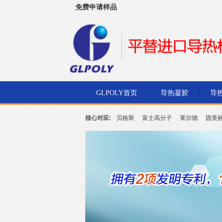
免费申请样品
深圳市金菱通达电子有限公司
GLPOLY首页
导热凝胶
导
核心对应:
贝格斯
富士高分子
莱尔德
固美
北川