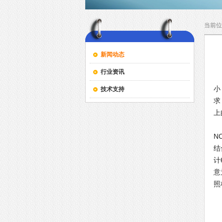
当前位
新闻动态
行业资讯
今
小
技术支持
求
上
说
N
结
计
意
照