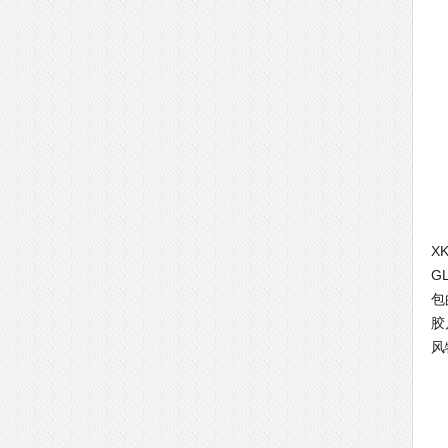
上
X
G
包
胶
风