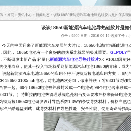
置：
首页
>
资讯中心
>
新闻动态
> 谈谈18650新能源汽车电池导热硅胶片是如何实现
谈谈18650新能源汽车电池导热硅胶片是如
点击：9509 日期：2016-06-16
选择字号：
天的中国迎来了新能源汽车发展的大时代，18650电池作为新能源电动
，因此， 18650电池有一个良好的散热系统就显的极其重要。
GLPOLY
早
，不断研发出新产品-
轻量化
新能源汽车电池导热硅胶片
XK-P10LD因
的使用寿命，使其一投入市场就受到新能源汽车电池18650的青睐，成为专
起新能源汽车电池18650的应用不得不说特斯拉电池应用方案：顶配的85kW
CR 18650 3100mah电池，对电池两次分组，做串并联（ 将6831节
合在一起。69个18650电池被并联封装成一个电池砖;99个电池砖串联成
6831节。）特斯拉的电池热管理系统也是相当复杂要求严格来保证电池
为特斯拉18650电池研发设计导热系数1.3W的条纹导热材料，价格当
标准严酷选型测试，此导热材料在导热性能、安全性能、使用寿命等指标均