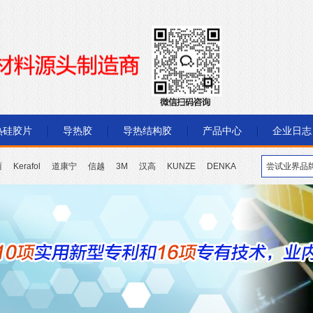
热硅胶片
导热胶
导热结构胶
产品中心
企业日志
丽
Kerafol
道康宁
信越
3M
汉高
KUNZE
DENKA