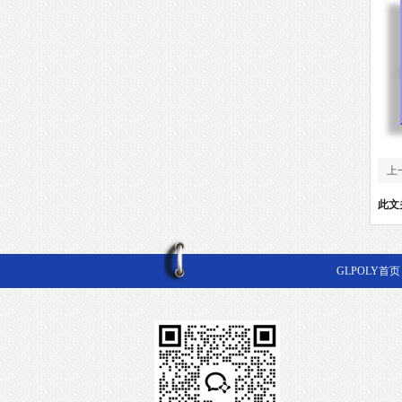
上
化
此文
GLPOLY首页