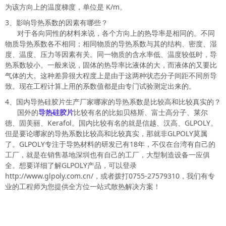
为该方向上的温度梯度，单位是 K/m。
3、影响导热系数的因素有哪些？
对于各向同性的材料来说，各个方向上的热导率是相同的。不同
物质导热系数各不相同；相同物质的导热系数与其的结构、密度、湿
度、温度、压力等因素有关。同一物质的含水率低、温度较低时，导
热系数较小。一般来说，固体的热导率比液体的大，而液体的又要比
气体的大。这种差异很大程度上是由于这两种状态分子间距不同所导
致。现在工程计算上用的系数值都是由专门试验测定出来的。
4、国内导热硅胶片生产厂家哪家的导热系数是比较高和比较真实的？
国外的
导热硅胶片
比较有名的比如贝格斯、富士高分子、莱尔
德、固美丽、Kerafol。国内比较有名的就是信越、汉高、GLPOLY。
但是要论哪家的导热系数比较高和比较真实，那就非GLPOLY莫属
了。GLPOLY专注于导热材料的研发已有18年，不仅在台湾有自己的
工厂，就是在销售基地深圳也有自己的工厂，大型制造设备一应俱
全。想要详细了解GLPOLY产品，可以登录
http://www.glpoly.com.cn/，或者拨打0755-27579310，我们有专
业的工程师为您提供全方位一站式散热解决方案！