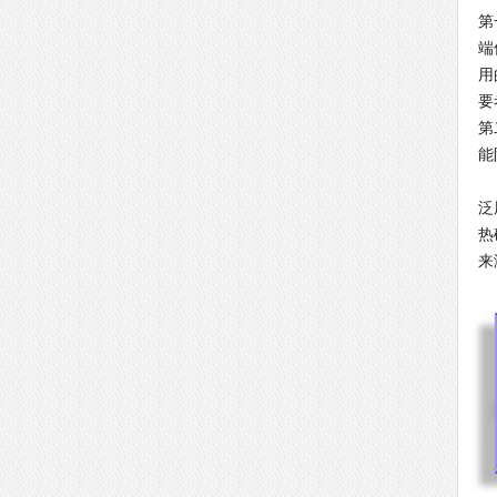
第
端
用
要
第
能
泛
热
来