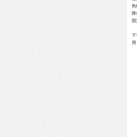
热
降
固
导
下
用
在