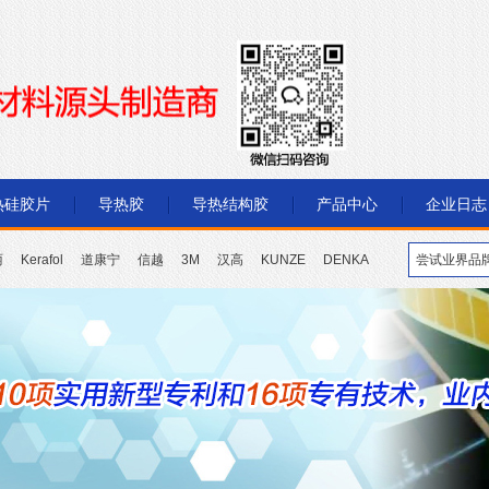
热硅胶片
导热胶
导热结构胶
产品中心
企业日志
丽
Kerafol
道康宁
信越
3M
汉高
KUNZE
DENKA