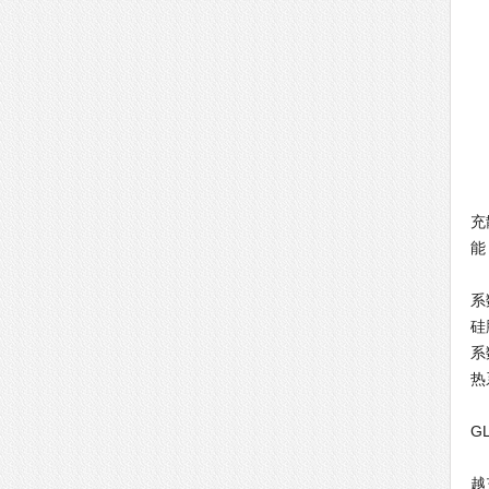
导
充
能
导
系
硅
系
热
导
G
导
越