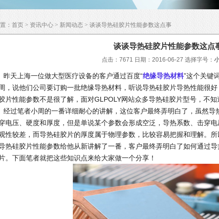
置：
首页
>
资讯中心
>
新闻动态
> 谈谈导热硅胶片性能参数这点事
谈谈导热硅胶片性能参数这点
点击：7671 日期：2016-06-27
选择字号：
天上海一位做大型医疗设备的客户通过百度“
绝缘导热材料
”这个关键
周，说他们公司要订购一批绝缘导热材料，听说导热硅胶片导热性能很好
胶片性能参数不是很了解，面对GLPOLY网站众多导热硅胶片型号，不
过笔者小周的一番详细耐心的讲解，这位客户最终弄明白了，虽然导热
穿电压、硬度和厚度，但是单说某个参数会形成空泛，导热系数、击穿电
观性较差，而导热硅胶片的厚度属于物理参数，比较容易把握和理解。所
导热硅胶片性能参数给他从新讲解了一番，客户最终弄明白了如何通过导
片。下面笔者就把这些知识点来给大家做一个分享！