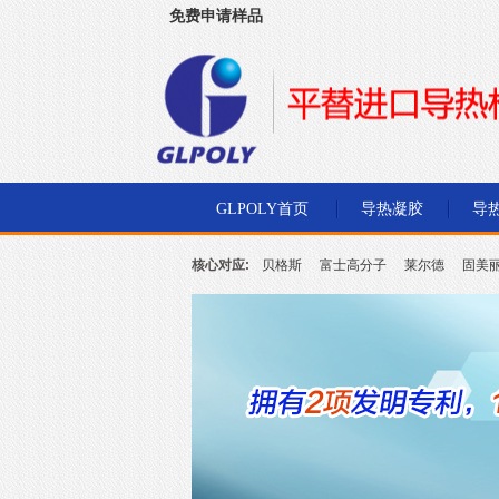
免费申请样品
深圳市金菱通达电子有限公司
GLPOLY首页
导热凝胶
导
核心对应:
贝格斯
富士高分子
莱尔德
固美
北川