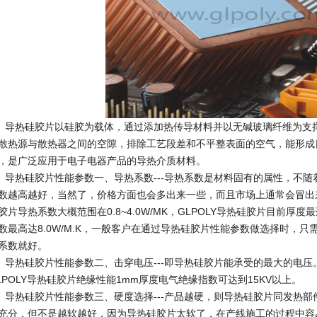
热硅胶片以硅胶为载体，通过添加热传导材料并以无碱玻璃纤维为支撑
散热源与散热器之间的空隙，排除工艺段差和不平整表面的空气，能形成
，是广泛应用于电子电器产品的导热介质材料。
热硅胶片性能参数一、导热系数---导热系数是材料固有的属性，不随
数越高越好，当然了，价格方面也会多出来一些，而且市场上通常会冒出
胶片导热系数大概范围在0.8~4.0W/MK，GLPOLY导热硅胶片目前厚度最
数最高达8.0W/M.K，一般客户在通过导热硅胶片性能参数做选择时，
系数就好。
热硅胶片性能参数二、击穿电压---即导热硅胶片能承受的最大的电压
LPOLY导热硅胶片绝缘性能1mm厚度电气绝缘指数可达到15KV以上。
热硅胶片性能参数三、硬度选择---产品越硬，则导热硅胶片同发热部
充分，但不是越软越好，因为导热硅胶片太软了，在产线施工的过程中容