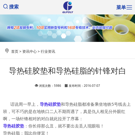
菜单
搜索
首页
>
资讯中心
>
行业资讯
导热硅胶垫和导热硅脂的针锋对白
浏览次数：5986
发布时间：2016-07-07
话说周一早上，
导热硅胶垫
和导热硅脂都准备乘坐地铁5号线去上
班，可不巧的是在地铁口二人不期而遇了，真是仇人相见分外眼红
啊，一场针锋相对的对白就此拉开了序幕：
导热硅胶垫
：你长得那么丑，就不要出去丢人现眼啦！
导热硅脂：我比你便宜！