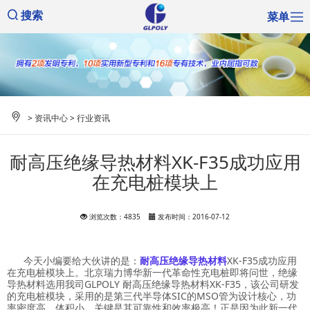
菜单
搜索
>
资讯中心
>
行业资讯
耐高压绝缘导热材料XK-F35成功应用
在充电桩模块上
浏览次数：4835
发布时间：2016-07-12
今天小编要给大伙讲的是：
耐高压绝缘导热材料
XK-F35
成功应用
在充电桩模块上。北京瑞力博华新一代革命性充电桩即将问世，绝缘
导热材料选用我司
GLPOLY
耐高压绝缘导热材料
XK-F35
，该公司研发
的充电桩模块，采用的是第三代半导体
SIC
的
MSO
管为设计核心，功
率密度高，体积小，关键是其可靠性和效率极高！正是因为此新一代