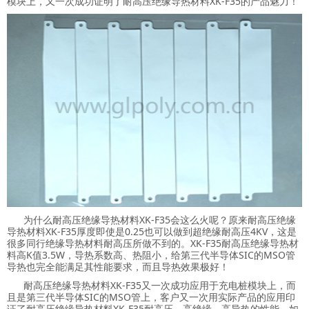
模块上，又一次成功证明了耐高压绝缘导热材料
XK-F35
的产品魅力！
为什么耐高压绝缘导热材料
XK-F35
会这么火呢？原来耐高压绝缘
导热材料
XK-F35
厚度即使是
0.25
也可以做到超绝缘耐高压
4KV
，这是
很多同行绝缘导热材料耐高压所做不到的。
XK-F35
耐高压绝缘导热材
料高K值3.5W，导热系数高、热阻小，给第三代半导体
SIC
的
MSO
管
导热也完全能满足其性能要求，而且导热效果极好！
耐高压绝缘导热材料
XK-F35
又一次成功应用于充电桩模块上，而
且是第三代半导体
SIC
的
MSO
管上，客户又一次用实际产品的应用印
证了耐高压绝缘导热材料
XK-F35
耐高压、高绝缘、高导热的性能，如