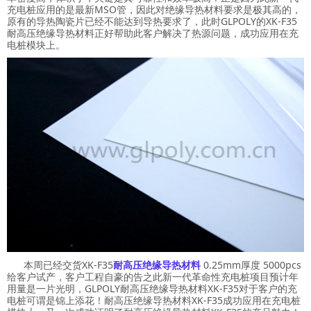
充电桩应用的是最新
MSO
管，因此对绝缘导热材料要求是极其高的，
原有的导热陶瓷片已经不能达到导热要求了，此时
GLPOLY
的
XK-F35
耐高压绝缘导热材料正好帮助此客户解决了热源问题，成功应用在充
电桩模块上。
本周已经交货
XK-F35
耐高压绝缘导热材料
0.25mm
厚度
5000pcs
给客户试产，客户工程自豪的告之此新一代革命性充电桩项目预计年
用量是一片光明，
GLPOLY
耐高压绝缘导热材料
XK-F35
对于客户的充
电桩可谓是锦上添花！耐高压绝缘导热材料
XK-F35
成功应用在充电桩