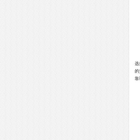
G
第
选
的
靠