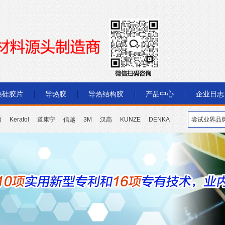
热硅胶片
导热胶
导热结构胶
产品中心
企业日志
丽
Kerafol
道康宁
信越
3M
汉高
KUNZE
DENKA