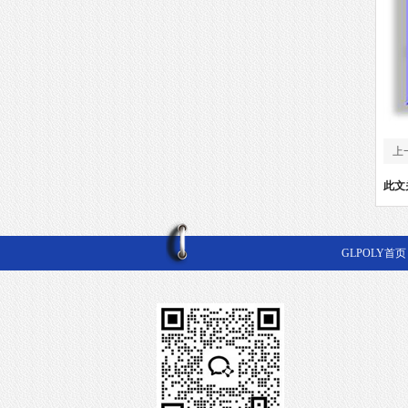
上
此文
GLPOLY首页