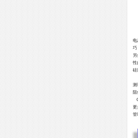
第
电
巧
另
性
硅
第
测
阻
G
更
管