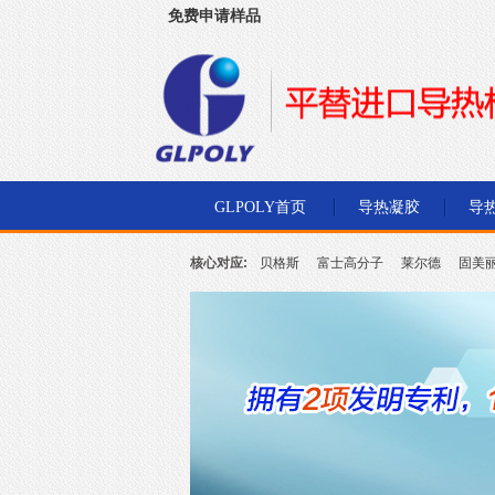
免费申请样品
深圳市金菱通达电子有限公司
GLPOLY首页
导热凝胶
导
核心对应:
贝格斯
富士高分子
莱尔德
固美
北川