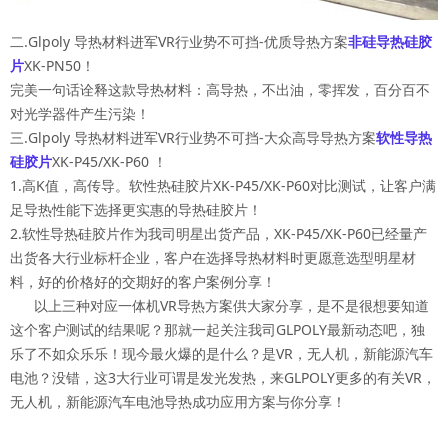
二.Glpoly 导热材料进军VR行业势不可挡-优质导热方案
非硅导热硅胶
片
XK-PN50！
完美一句话诠释这款导热材料：高导热，不出油，零挥发，百分百不
对光学器件产生污染！
三.Glpoly 导热材料进军VR行业势不可挡-大众高导导热方案
软性导热
硅胶片
XK-P45/XK-P60 ！
1.高K值，高传导。软性热硅胶片XK-P45/XK-P60对比测试，让客户满
足导热性能下选择更实惠的导热硅胶片！
2.软性导热硅胶片作为我司明星出货产品，XK-P45/XK-P60已经量产
出货各大行业标杆企业，客户在选择导热材料时更愿意选型明星材
料，好的价格好的交期好的客户案例分享！
以上三种对应一体机VR导热方案供大家分享，是不是很想要知道
这个客户测试的结果呢？那就一起关注我司GLPOLY最新动态吧，独
乐了不如众乐乐！现今最火爆的是什么？是VR，无人机，新能源汽车
电池？没错，这3大行业可谓是发光发热，来GLPOLY更多的有关VR，
无人机，新能源汽车电池导热成功应用方案与你分享！