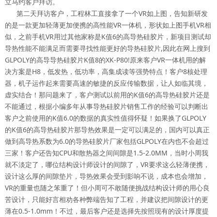
立马约客户拜访。
第二天拜访客户，工程林工直接拿了一个VR如上图，告知新研发
的是一款更加轻薄更加便携的高性能VR一体机，形状如上图手机VR相
似，之前手机VR用过其他家称是K值6的高导热硅胶片，新项目测试却
导热性能不能满足而需要寻找性能更好的导热硅胶片,因此在网上搜到
GLPOLY的高导导热硅胶片K值8的XK-P80!原来客户VR一体机用的解
决方案是H8，低发热，低功率，高集成读等强势特点！客户8核处理
器，机子运作起来需要高速的敏捷的反应传输数据，让人如临其境，
虚实结合！那问题来了，客户测试以前用的K值6的高导热硅胶片还是
不能通过，根据小编多年从事导热硅胶片销售工作的经验可以判断出
客户之前使用的K值6.0的数据的真实性值得怀疑！如果换了GLPOLY
的K值6的高导热硅胶片那导热效果是一定可以满足的，国内可以真正
做到高导热系数为6.0的导热硅胶片厂家包括GLPOLY在内也不会超过
三家！客户还告知CPU和散热器之间间隙是1.5-2.0MM，当时小周我
就不淡定了，哪位结构设计师设计的间隙了，VR要求这么轻薄便携，
设计这么厚的间隙垫片，导热效果会受到影响不说，成本也会增加，
VR的重量也随之笨重了！但小周可不敢随便挑战结构设计师的用心良
苦设计，只能好言相劝各种弊端告知了工程，并建议把间隙设计的更
薄在0.5-1.0mm！不过，最后客户还是选择先按照现有的设计厚度提