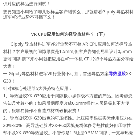
供对应的样品进行测试！
想要知道小周给了哪几款样品客户测试么，那就请看Glpoly 导热材料
进军VR行业势不可挡下文！
VR CPU应用如何选择导热材料？（下）
Glpoly 导热材料进军VR行业势不可挡,VR CPU应用如何选择导热
材料？客户最初的间隙厚度是1.5mm,但客户告知会尽量设计0,5mm
更薄间隙!接下来小周就把应用在VR一体机 CPU的3个导热方案分享给
大家！
一.Glpoly导热材料进军VR行业势不可挡，首选导热方案
导热凝胶
XK-
G30！
针对8核心处理器5大强势特点应用：
1、导热凝胶XK-G30应用于间隙极小操作极不方便的产品。因考虑您
告知尺寸较小的！如果后期厚度改成0.5mm操作人员是极其不方便
的，很容易操作不当造成材料破损浪费！
2、导热凝胶XK-G30出色的可压缩性。此压缩率根据实际使用压力在
20%-80%，高导热硅胶片XK-P60因填充粉体多导热性能好但压缩性
却不及XK-G30导热凝胶。不管你是1.5还是0.5MM间隙，一支导热凝