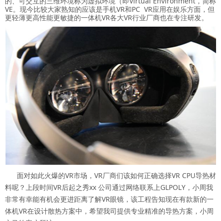
的、可交互的三维环境称为虚拟环境（即Virtual Environment，简称
VE。现今比较大家熟知的应该是手机VR和PC VR应用在娱乐方面，但
更轻薄更高性能更敏捷的一体机VR各大VR行业厂商也在专注研发。
面对如此火爆的VR市场，VR厂商们该如何正确选择VR CPU导热材
料呢？上段时间VR后起之秀xx 公司通过网络联系上GLPOLY，小周我
非常有幸能有机会更进距离了解VR眼镜，该工程告知现在有款新的一
体机VR在设计散热方案中，希望我司提供专业精准的导热方案，小周