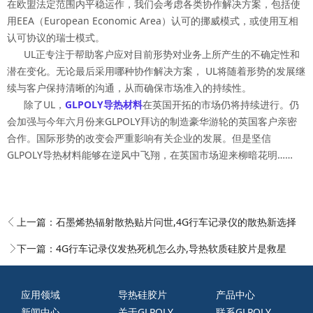
在欧盟法定范围内平稳运作，我们会考虑各类协作解决方案，包括使
用EEA（European Economic Area）认可的挪威模式，或使用互相
认可协议的瑞士模式。
UL正专注于帮助客户应对目前形势对业务上所产生的不确定性和
潜在变化。无论最后采用哪种协作解决方案， UL将随着形势的发展继
续与客户保持清晰的沟通，从而确保市场准入的持续性。
除了UL，
GLPOLY导热材料
在英国开拓的市场仍将持续进行。仍
会加强与今年六月份来GLPOLY拜访的制造豪华游轮的英国客户亲密
合作。国际形势的改变会严重影响有关企业的发展。但是坚信
GLPOLY导热材料能够在逆风中飞翔，在英国市场迎来柳暗花明……
上一篇：
石墨烯热辐射散热贴片问世,4G行车记录仪的散热新选择
下一篇：
4G行车记录仪发热死机怎么办,导热软质硅胶片是救星
应用领域
导热硅胶片
产品中心
新闻中心
关于GLPOLY
联系GLPOLY