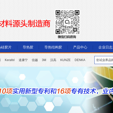
热硅胶片
导热胶
导热结构胶
产品中心
企业日志
丽
Kerafol
道康宁
信越
3M
汉高
KUNZE
DENKA