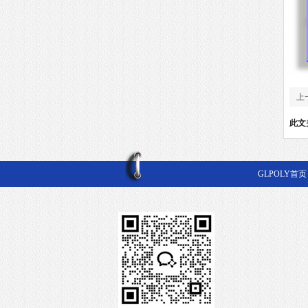
上
此文
GLPOLY首页