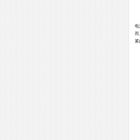
G
电
而
紧
G