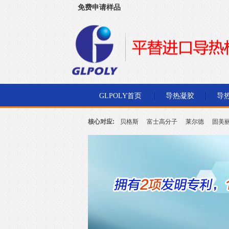
免费申请样品
深圳市金菱通达电子有限公司
GLPOLY首页
导热凝胶
导
核心对应:
贝格斯
富士高分子
莱尔德
固美
北川