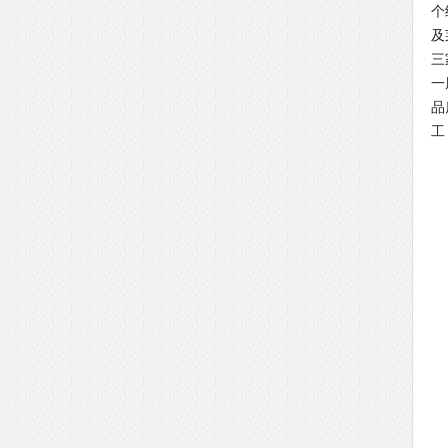
个
及
三
一
品
工