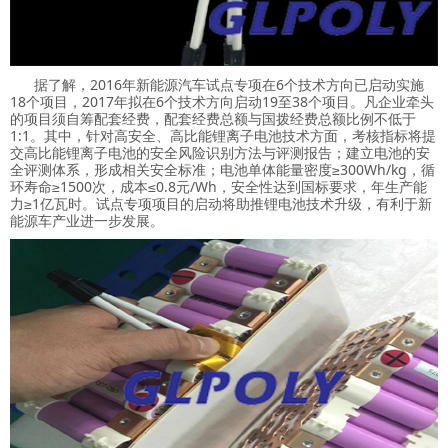
据了解，2016年新能源汽车试点专项在6个技术方向已启动实施
18个项目，2017年拟在6个技术方向启动19至38个项目。凡企业牵头
的项目须自筹配套经费，配套经费总额与国拨经费总额比例不低于
1:1。其中，针对高安全、高比能锂离子电池技术方面，考核指标将提
交高比能锂离子电池的安全风险识别方法与评测报告；建立电池的安
全评测体系，形成相关安全标准；电池单体能量密度≥300Wh/kg，循
环寿命≥1500次，成本≤0.8元/Wh，安全性达到国标要求，年生产能
力≥1亿瓦时。试点专项项目的启动将助推锂电池技术升级，有利于新
能源车产业进一步发展。