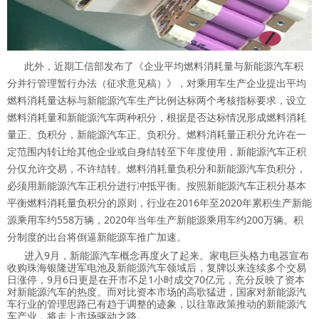
此外，近期工信部发布了《企业平均燃料消耗量与新能源汽车积
分并行管理暂行办法（征求意见稿）》，对乘用车生产企业提出平均
燃料消耗量达标与新能源汽车生产比例达标两个考核指标要求，设立
燃料消耗量和新能源汽车两种积分，根据是否达标情况形成燃料消耗
量正、负积分，新能源汽车正、负积分。燃料消耗量正积分允许在一
定范围内转让给其他企业或自身结转至下年度使用，新能源汽车正积
分仅允许交易，不许结转。燃料消耗量负积分和新能源汽车负积分，
必须用新能源汽车正积分进行冲抵平衡。按照新能源汽车正积分基本
平衡燃料消耗量负积分的原则，行业在2016年至2020年累积生产新能
源乘用车约558万辆，2020年当年生产新能源乘用车约200万辆。积
分制度的出台将倒逼新能源车推广加速。
进入9月，新能源汽车概念再度火了起来。家电巨头格力电器宣布
收购珠海银隆进军电池及新能源汽车领域后，复牌以来连续多个交易
日涨停，9月6日更是在开市不足1小时成交70亿元，充分反映了资本
对新能源汽车的热度。而对比资本市场的高歌猛进，国家对新能源汽
车行业的管理思路已有趋于调整的迹象，以往靠政策推动的新能源汽
车产业，将走上市场驱动之路。