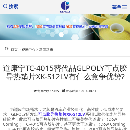
菜单
搜索
首页
>
资讯中心
>
新闻动态
道康宁TC-4015替代品GLPOLY可点胶
导热垫片XK-S12LV有什么竞争优势?
浏览次数：5165
发布时间：2016-10-31
为适应市场需求，尤其是汽车产业轻量化，高性能，低成本的要
求，GLPOLY研发出
可点胶导热垫片
XK-S12LV
系列
以取代传统的导热
硅胶片，此款可点胶导热垫片在性能上可完美替代
道康宁（Dow
Corning ）TC-4015可点胶垫片，甚至更优于
道康宁（Dow Corning
）TC-4015可点胶垫片
。相对于导热硅胶片，GLPOLY
可点胶导热垫片