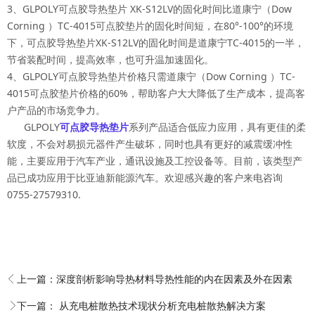
3、GLPOLY
可点胶导热垫片
XK-S12LV的固化时间比道康宁（Dow
Corning ）TC-4015可点胶垫片的固化时间短，在80°-100°的环境
下，
可点胶导热垫片
XK-S12LV的固化时间是道康宁TC-4015的一半，
节省装配时间，提高效率，也可升温加速固化。
4、GLPOLY
可点胶导热垫片
价格只需道康宁（Dow Corning ）TC-
4015可点胶垫片价格的60%，帮助客户大大降低了生产成本，提高客
户产品的市场竞争力。
GLPOLY
可
点胶导热垫片
系列产品适合低应力应用，具有更佳的柔
软度，不会对易损元器件产生破坏，同时也具有更好的减震缓冲性
能，主要应用于汽车产业，通讯设施及工控设备等。目前，该类型产
品已成功应用于比亚迪新能源汽车。欢迎感兴趣的客户来电咨询
0755-27579310.
上一篇：
深度剖析影响导热材料导热性能的内在因素及外在因素
下一篇：
从充电桩散热技术现状分析充电桩散热解决方案