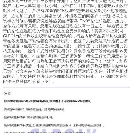
后如预期一样量产在丰收季节开始了，然而产线应用快进入尾声时，
客户工程一大早就电话找小编，反馈在11月中旬应用的导热双面胶带
粘性出问题了，产线有20%的PCB板与铝散热器边缘粘接不起来翘起
来，之前加工的并无此异常出现，小编淡定的问客户：您还记得之前
试样的时候小编和您说过导热双面胶带XK-TN08粘性和温度，压力，
操作方式等有关吧。您那边现在温度现在只有十度左右，导热双面胶
带的粘性在温度低的情况下粘性是会受到影响的！其实不只是我司
GLPOLY的导热双面胶带粘性会受影响，行业内所有品牌导热双面胶
带在冬天低温下粘性都会有异常出现，但这个只要您注意导热双面胶
带的温度（低温可以适当的加热加温），操作压力（粘接时稍用力的
挤压粘接），操作方式等就可以很好的避免导热双面胶带粘性到冬天
会变差的现象。小编耐心和客户工程师沟通，很快工程表示愿意在使
用双面胶带前进行加热加工后再进行后面的粘接工序！当然了，和客
户工程师电话后，小编立马就刚才和客户沟通的导热双面胶带粘性冬
天为什么会变差？怎么解决粘性问题邮件再次给到客户，让客户相对
应的部门能更快的解决导热双面胶带粘性异常问题。（小编给客户的
邮件信息具体可参看下图）。