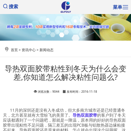
菜单
搜索
首页
>
资讯中心
>
新闻动态
导热双面胶带粘性到冬天为什么会变
差,你知道怎么解决粘性问题么?
浏览次数：9044
发布时间：2016-11-18
11月的深圳还是没有入冬成功，但大多南方城市还是已经普通冬
天，北方甚至就有大雪纷飞的美景了。
导热双面胶带
的客户到了冬天
应该都遇到了一个问题吧，那就是一降温，原本用的好好的导热双面
胶带出现粘性不足问题，隔三差五的出现PCB板与铝散热器边缘粘接
不起来，导热双面胶还是原来的材料，怎么就会出现这个问题呢，这