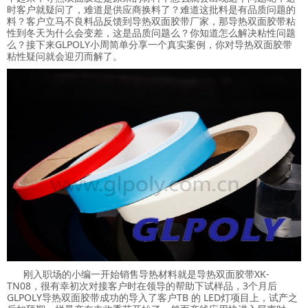
时客户就疑问了，难道是供应商换料了？难道这批料是有品质问题的
料？客户立马不良料品反馈到导热双面胶带厂家，那导热双面胶带粘
性到冬天为什么会变差，这是品质问题么？你知道怎么解决粘性问题
么？接下来GLPOLY小周简单分享一个真实案例，你对导热双面胶带
粘性疑问就会迎刃而解了。
刚入职场的小编一开始销售导热材料就是导热双面胶带XK-
TN08，很有幸初次对接客户时在领导的帮助下试样品，3个月后
GLPOLY导热双面胶带成功的导入了客户TB 的 LED灯项目上，试产之