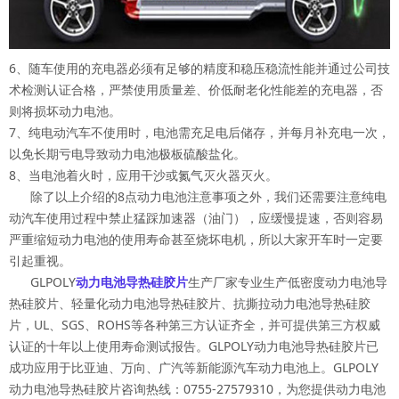
6、随车使用的充电器必须有足够的精度和稳压稳流性能并通过公司技
术检测认证合格，严禁使用质量差、价低耐老化性能差的充电器，否
则将损坏动力电池。
7、纯电动汽车不使用时，电池需充足电后储存，并每月补充电一次，
以免长期亏电导致动力电池极板硫酸盐化。
8、当电池着火时，应用干沙或氮气灭火器灭火。
除了以上介绍的8点动力电池注意事项之外，我们还需要注意纯电
动汽车使用过程中禁止猛踩加速器（油门），应缓慢提速，否则容易
严重缩短动力电池的使用寿命甚至烧坏电机，所以大家开车时一定要
引起重视。
GLPOLY
动力电池导热硅胶片
生产厂家专业生产低密度动力电池导
热硅胶片、轻量化动力电池导热硅胶片、抗撕拉动力电池导热硅胶
片，UL、SGS、ROHS等各种第三方认证齐全，并可提供第三方权威
认证的十年以上使用寿命测试报告。GLPOLY动力电池导热硅胶片已
成功应用于比亚迪、万向、广汽等新能源汽车动力电池上。GLPOLY
动力电池导热硅胶片咨询热线：0755-27579310，为您提供动力电池