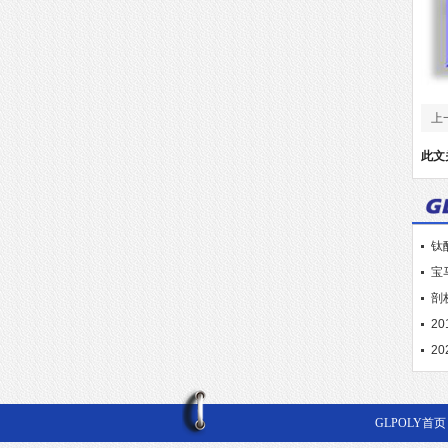
上
此文
钛
宝
剖
2
2
GLPOLY首页