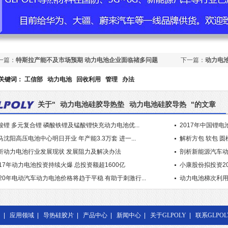
一篇：
特斯拉产能不及市场预期 动力电池企业面临禇多问题
下一篇：
动力电
形初现却任重道
关键词：
工信部
动力电池
回收利用
管理
办法
关于"
动力电池硅胶导热垫
动力电池硅胶导热
"的文章
酸锂 多元复合锂 磷酸铁锂及锰酸锂快充动力电池优...
2017年中国锂电
马沈阳高压电池中心明日开业 年产能3.3万套 进一...
解析方包 软包 圆
析动力电池行业发展现状 发展阻力及解决办法
剖析新能源汽车
017年动力电池投资持续火爆 总投资额超1600亿
小康股份拟投资2
020年电动汽车动力电池价格将趋于平稳 有助于刺激行...
动力电池梯次利用和
|
应用领域
|
导热硅胶片
|
产品中心
|
新闻中心
|
关于GLPOLY
|
联系GLPOL