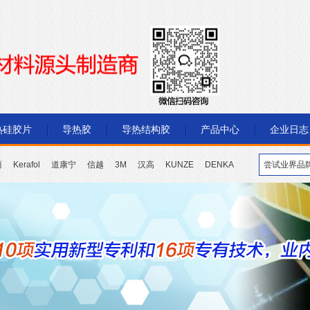
热硅胶片
导热胶
导热结构胶
产品中心
企业日志
丽
Kerafol
道康宁
信越
3M
汉高
KUNZE
DENKA