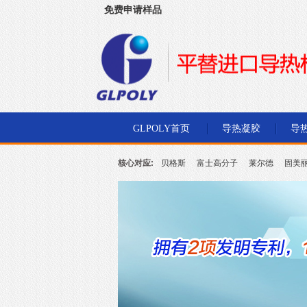
免费申请样品
深圳市金菱通达电子有限公司
GLPOLY首页
导热凝胶
导
核心对应:
贝格斯
富士高分子
莱尔德
固美
北川