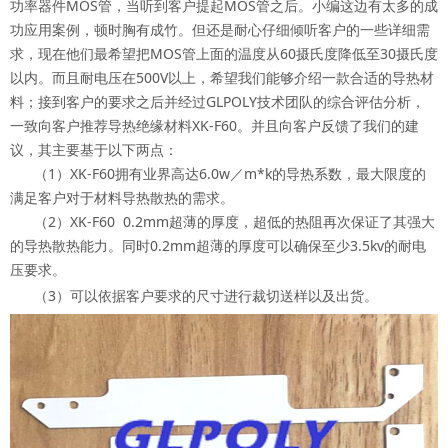
功率器件MOS管，当听到客户提起MOS管之后。小编这边有太多的成
功应用案例，顿时胸有成竹。但还是耐心仔细倾听客户的一些详细需
求，现在他们最希望把MOS管上面的温度从60摄氏度降低至30摄氏度
以内。而且耐电压在500V以上，希望我们能够介绍一款合适的导热材
料；接到客户的要求之后并经过GLPOLY技术团队的综合评估分析，
一致向客户推荐导热绝缘材料XK-F60。并且向客户反馈了我们的建
议，其主要基于以下两点：
（1）XK-F60拥有业界高达6.0w／m*k的导热系数，最大限度的
满足客户对于材料导热散热的需求。
（2）XK-F60 0.2mm超薄的厚度，超低的热阻再次保证了其强大
的导热散热能力。同时0.2mm超薄的厚度可以确保至少3.5kv的耐电
压要求。
（3）可以依据客户要求的尺寸进行裁切送样以及出货。