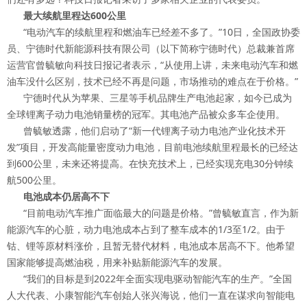
最大续航里程达600公里
“电动汽车的续航里程和燃油车已经差不多了。”10日，全国政协委
员、宁德时代新能源科技有限公司（以下简称宁德时代）总裁兼首席
运营官曾毓敏向科技日报记者表示，“从使用上讲，未来电动汽车和燃
油车没什么区别，技术已经不再是问题，市场推动的难点在于价格。”
宁德时代从为苹果、三星等手机品牌生产电池起家，如今已成为
全球锂离子动力电池销量榜的冠军。其电池产品被众多车企使用。
曾毓敏透露，他们启动了“新一代锂离子动力电池产业化技术开
发”项目，开发高能量密度动力电池，目前电池续航里程最长的已经达
到600公里，未来还将提高。在快充技术上，已经实现充电30分钟续
航500公里。
电池成本仍居高不下
“目前电动汽车推广面临最大的问题是价格。”曾毓敏直言，作为新
能源汽车的心脏，动力电池成本占到了整车成本的1/3至1/2。由于
钴、锂等原材料涨价，且暂无替代材料，电池成本居高不下。他希望
国家能够提高燃油税，用来补贴新能源汽车的发展。
“我们的目标是到2022年全面实现电驱动智能汽车的生产。”全国
人大代表、小康智能汽车创始人张兴海说，他们一直在谋求向智能电