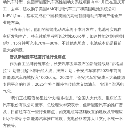
动汽车转型，集团新能源汽车高性能动力系统项目今年1月已在重庆开
工，去年，还收购了美国AMG民用汽车工厂和美国电池系统公司
InEVit,Inc.，基本完成在中国和美国的高端智能电动汽车研产销全产
业链布局。
张兴海介绍，他们的智能电动汽车将于本月发布，电池可实现自
主研发和生产。整车续航里程可以达到500公里，加速性能达到4秒到
6秒，15分钟可充电70%—80%。不过他也坦言，电池成本仍是目前
最大的问题。
普及新能源车还需打通行业痛点
作为自主品牌传统车企，长安汽车去年发布的新能源战略“香格里
拉”计划曾引起业界轩然大波。按照计划，长安汽车将在2025年前向
新能源汽车领域投入1000亿元。2020年，长安汽车将完成三大新能源
专用平台的打造，2025年将全面停售传统意义燃油车，实现全谱系电
气化。
“我们正按照‘香格里拉’计划稳步推进。”全国人大代表、重庆长安
汽车股份有限公司董事、总经理朱华荣表示，但新能源汽车的推广普
及，目前还存在一些行业痛点，如充电桩等基础设置的建设及管理应
用水平滞后于新能源汽车推广速度，充电价格差异大且支付不统一不
方便等。