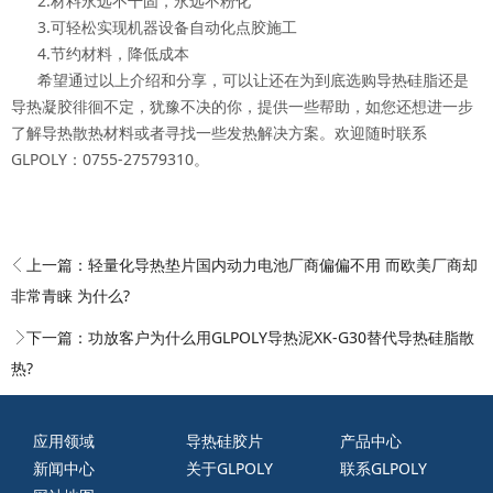
2.材料永远不干固，永远不粉化
3.可轻松实现机器设备自动化点胶施工
4.节约材料，降低成本
希望通过以上介绍和分享，可以让还在为到底选购导热硅脂还是
导热凝胶徘徊不定，犹豫不决的你，提供一些帮助，如您还想进一步
了解导热散热材料或者寻找一些发热解决方案。欢迎随时联系
GLPOLY：0755-27579310。
上一篇：
轻量化导热垫片国内动力电池厂商偏偏不用 而欧美厂商却
非常青睐 为什么?
下一篇：
功放客户为什么用GLPOLY导热泥XK-G30替代导热硅脂散
热?
应用领域
导热硅胶片
产品中心
新闻中心
关于GLPOLY
联系GLPOLY