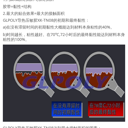
胶带=黏性+结构
2.最大的贴合效果=最大的接触面积
GLPOLY导热压敏胶XK-TN08的初期和最终黏性：
a)在没有滞留时间的初期黏性大概能达到材料本身粘性的40%。
b)时间越长，粘性越好。在70℃,72小时后的最终黏性能达到材料本身
粘性的100%。
GLPOLY导热压敏胶XK-TN08达到最大接触面积的因素：