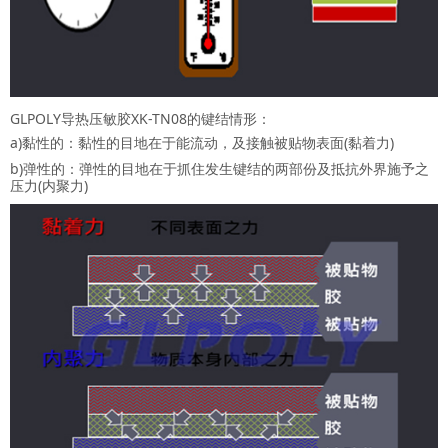
GLPOLY导热压敏胶XK-TN08的键结情形：
a)黏性的：黏性的目地在于能流动，及接触被贴物表面(黏着力)
b)弹性的：弹性的目地在于抓住发生键结的两部份及抵抗外界施予之
压力(内聚力)