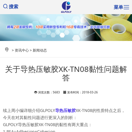
菜单
搜索
>
资讯中心
>
新闻动态
关于导热压敏胶XK-TN08黏性问题解
答
浏览次数：5683
发布时间：2018-03-26
续上周小编详细介绍GLPOLY
导热压敏胶
XK-TN08的性质特点之后，
今天在对其黏性问题进行更深入的剖析：
GLPOLY导热压敏胶XK-TN08的黏性有两大重点：
1.PSA=Adhesion+Cohesion