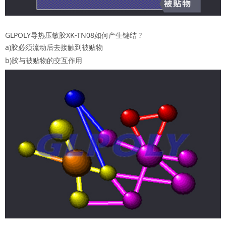
GLPOLY导热压敏胶XK-TN08如何产生键结 ?
a)胶必须流动后去接触到被贴物
b)胶与被贴物的交互作用