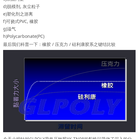
d)脱模剂, 灰尘粒子
e)塑化剂之游离
f)可挠式PVC, 橡胶
g)溢气
h)Polycarbonate(PC)
最后我们科普一下：橡胶 / 压克力 / 硅利康胶系之键结比较
今天小编针对GLPOLY导热压敏胶XK-TN08的黏性问题做了深入的分