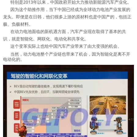
特别是2013年以来，中国政府开始大力推动新能源汽车产业化。
因为这个助推作用，当下中国已经成为全球动力电池产业发展的
龙头。即便是在日韩，他们很多上游的原材料也是中国产的，包括正
极、负极材料。
在动力电池面临的新机遇方面，汽车产业现在取得了基本的共
识，就是智能化、网联化、电动化和共享化。
这个变革实际上也给中国汽车产业带来了由大变强的机会。
当然，动力电池整个产业链也带来了机会，因为智能化是离不开
电动化的。