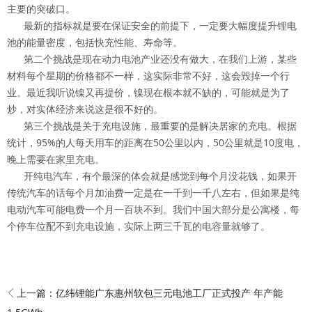
主要的突破口。
最新的指标就是要在保证安全的前提下，一定要大幅度提升锂电
池的能量密度，包括快充性能、寿命等。
第二个挑战是现在动力电池产业还没有做大，在我们上游，某些
材料每个星期的价格都不一样，这实际非常不好，这会毁掉一个行
业。最近我听说镍又再提价，镍现在根本就不缺的，可能就是为了
炒，对实体经济来说这是很不好的。
第三个挑战是关于充电设施，最重要的是解决居家的充电。根据
统计，95%的人每天用车的距离在50公里以内，50公里就是10度电，
晚上需要在家里充电。
开纯电汽车，有个最深的体会就是感觉到每个月没花钱，如果开
传统汽车的话每个月加油费一定是在一千到一千八左右，但如果是纯
电动汽车可能电费一个月一百块不到。我们中国大部分是公寓楼，每
个停车位配不到充电设施，实际上两三千瓦的电容量就够了。
上一篇：
亿纬锂能广东惠州软包三元电池工厂正式投产 年产能