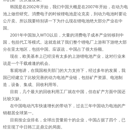
韩国是在2002年开始，我们中国大概是在2007年开始，在动力电
池上做些研究。消费电子的时候锂电池是论克卖，到动力电池时要论
公斤卖。所以我要特别讲一下为什么现在锂电池绝大部分产业在中
国。
2001年中国加入WTO以后，大量的消费电子成本产业转移到中
国，包括代工等模式。这就造就了我们整个锂电厂上游和下游绝大部
分在亚太地区，包括中国。应该说，中国占了很大份额。
现在，欧美基本上已经没有太多的上游锂电池产业，这对行业来
说是一个千载难逢的机会。
客观地讲，在我国相关部门的大力支持下，经过多年的发展，我
国已经建立了比较完善的动力电池产业链，包括矿产资源、电池制
造，设备、集成、回收利用等。
目前，几个最大的回收利用工厂就在中国，但在矿产方面中国还
比较欠缺。
在中国电动汽车快速增长的带动下，过去三年中国动力电池的产
销都居全球第一。
目前按企业排名，全球出货量前十的企业，中国占据了四个，已
经呈现了中日韩三足鼎立的局面。