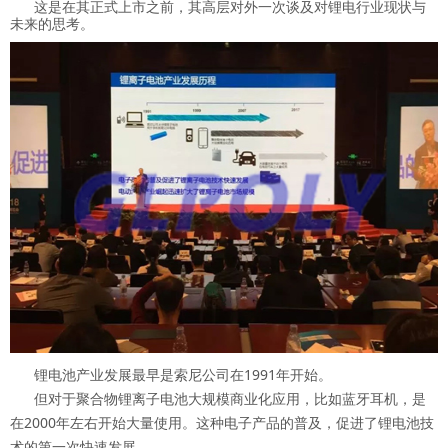
这是在其正式上市之前，其高层对外一次谈及对锂电行业现状与
未来的思考。
锂电池产业发展最早是索尼公司在1991年开始。
但对于聚合物锂离子电池大规模商业化应用，比如蓝牙耳机，是
在2000年左右开始大量使用。这种电子产品的普及，促进了锂电池技
术的第一次快速发展。