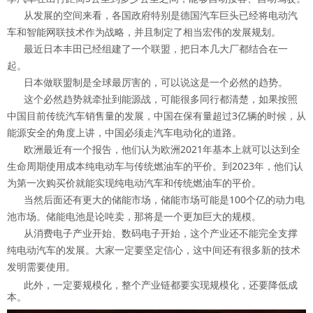
从发展的空间来看，各国政府特别是德国汽车巨头已经将电动汽
车和智能网联技术作为战略，并且制定了相当宏伟的发展规划。
最近日本丰田已经组建了一个联盟，把日本几大厂都结合在一
起。
日本做联盟制是全球最厉害的，可以说这是一个必然的趋势。
这个必然趋势就牵扯到能源战，可能很多同行都清楚，如果按照
中国目前传统汽车销售量的发展，中国在保有量超过3亿辆的时候，从
能源安全的角度上讲，中国必须走汽车电动化的道路。
欧洲最近有一个报告，他们认为欧洲2021年基本上就可以达到全
生命周期使用成本纯电动车与传统燃油车的平价。到2023年，他们认
为第一次购买价就能实现纯电动汽车和传统燃油车的平价。
当然后面还有更大的储能市场，储能市场可能是100个亿的动力电
池市场。储能电池是论吨卖，那将是一个更加巨大的规模。
从消费电子产业开始、数码电子开始，这个产业还不能完全支撑
纯电动汽车的发展。大家一定要坚定信心，这中间还有很多新的技术
发明需要使用。
此外，一定要规模化，整个产业链都要实现规模化，还要降低成
本。