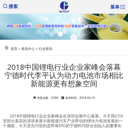
菜单
搜索
首页
>
资讯中心
>
行业资讯
2018中国锂电行业企业家峰会落幕
宁德时代李平认为动力电池市场相比
新能源更有想象空间
浏览次数：5308
发布时间：2018-04-10
2018中国锂电行业企业家峰会在深圳会展中心落幕。今天我们刊
登部分嘉宾的演讲来展示新能源汽车产业带动的锂动力电池发展的一
个侧面，今天首先刊登的是即将IPO的宁德时代联合创始人副董事长