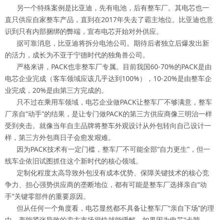
另一个特殊案例是比亚迪，先有电池，后有整车厂。其电芯也一
直只供应自家整车产品，直到在2017年失去了霸主地位。比亚迪也意
识到只有内部捆绑的弊端，宣布电芯开始对外供应。
据可靠消息，比亚迪将拆分电池公司。期待后者独立后爆发出新
的活力，成长为不亚于宁德时代的独角兽公司。
严格来讲，PACK也非整车厂专属。目前我国60-70%的PACK是由
电芯企业完成（客车领域应该几乎达到100%），10-20%是由整车企
业完成，20%是由第三方完成的。
只不过在乘用车领域，电芯企业做PACK让整车厂不够满意，整车
厂亲自“动手”的结果，是让专门做PACK的第三方供应商像三明治一样
受到夹击。就像当年自主品牌将整车外观设计从外包转向自己设计一
样，第三方外包商日子会愈发艰难。
因为PACK技术有一定门槛，整车厂不可能全部“自力更生”，但一
线车企依旧试图抓住这个新时代的核心领域。
定制化程度太高导致外包没有成本优势、保障关键技术的核心竞
争力、担心强势供应商的垄断地位，都有可能是整车厂选择亲自“动
手”关键零部件的重要原因。
但从任何一个角度看，电芯显然都不具备让整车厂“亲自下场”的理
由，产能紧张导致的卖方市场很快就能缓解，如果因为电芯“卡脖