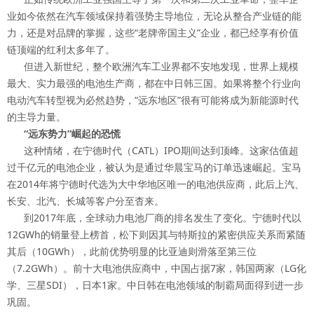
业如今依然在汽车领域保持着强势主导地位，无论从整合产业链的能
力，还是对品牌的掌握，这些“老牌帝国主义”企业，都已经享有价值
链顶端的红利太多年了。
但进入新世纪，整个欧洲汽车工业界都不安地发现，世界上规模
最大、实力最强的电池生产商，都在中日韩三国。如果将整个行业向
电动汽车转型视为必然趋势，“远东地区”很有可能将成为新能源时代
的主导力量。
“远东势力”崛起的恐慌
这种情绪，在宁德时代（CATL）IPO期间达到顶峰。这家估值超
过千亿元的电池企业，被认为是通过华晨宝马的订单迅速崛起。宝马
在2014年将宁德时代选为大中华地区唯一的电池供应商，此后上汽、
长安、北汽、长城等客户分至杳来。
到2017年底，全球动力电池厂商的排名发生了变化。宁德时代以
12GWh的销量登上榜首，松下则因其与特斯拉的紧密供应关系而紧随
其后（10GWh），此前优势明显的比亚迪则滑落至第三位
（7.2GWh）。前十大电池供应商中，中国占据7家，韩国两家（LG化
学、三星SDI），日本1家。中日韩在电池领域的制霸局面得到进一步
巩固。