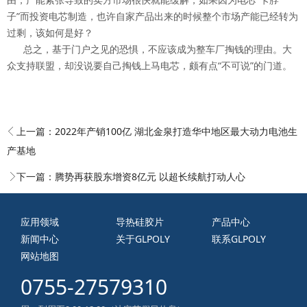
子”而投资电芯制造，也许自家产品出来的时候整个市场产能已经转为
过剩，该如何是好？
总之，基于门户之见的恐惧，不应该成为整车厂掏钱的理由。大
众支持联盟，却没说要自己掏钱上马电芯，颇有点“不可说”的门道。
上一篇：
2022年产销100亿 湖北金泉打造华中地区最大动力电池生
产基地
下一篇：
腾势再获股东增资8亿元 以超长续航打动人心
应用领域
导热硅胶片
产品中心
新闻中心
关于GLPOLY
联系GLPOLY
网站地图
0755-27579310