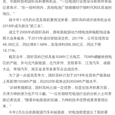
克、孚能科技和国轩高科都有机会。”一位电池行业资深分析师对界面
记者表示，“在一段时间内，其他电池厂很难撼动宁德时代和比亚迪的
地位。”
就今年1-4月的出货及装机量情况来看，国轩高科或许很有机会在
2018年成为新任“第三名”。
成立于2006年的国轩高科，拥有新能源动力锂电池和输配电设备
两大业务板块，于2015年成功登陆深交所。2017年，公司实现营业
48.38亿元，同比增长1.68%，实现净利润8.38亿元，同比下降
18.71%。
截至去年，国轩高科已经具备3GWh三元电芯、7GWh磷酸铁锂电
芯的产能。并与北汽新能源、北汽常州、安凯客车、江淮汽车、成都
大运、奇瑞汽车、南京金龙等多家车企达成合作。
为了进一步提高竞争力，国轩高科计划于2018年在原有产能基础
上再新增10GWh产能，到2020年底将达到30GWh产能水平。
“从销售规模说，国轩高科占据一定优势，但是在技术积累方面，
天津力神的潜力也不可小觑。”一位长期研究电池行业的分析人士对界
面记者说道，“随着补贴新政的实施，力神的技术优势或逐渐显现出
来。”
今年2月出台的新能源汽车补贴新政，对电池密度提出了新的要