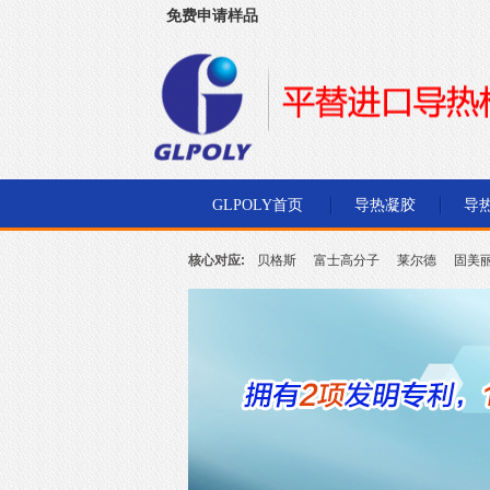
免费申请样品
深圳市金菱通达电子有限公司
GLPOLY首页
导热凝胶
导
核心对应:
贝格斯
富士高分子
莱尔德
固美
北川