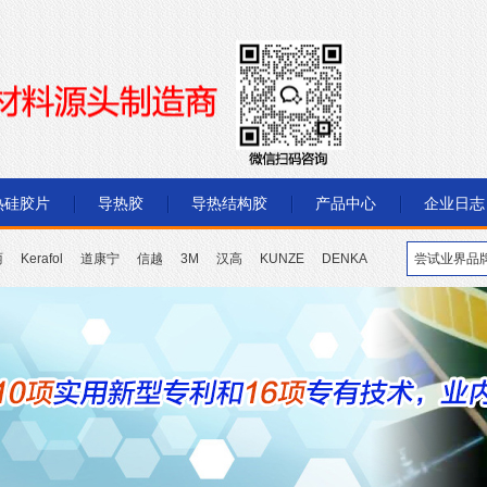
热硅胶片
导热胶
导热结构胶
产品中心
企业日志
丽
Kerafol
道康宁
信越
3M
汉高
KUNZE
DENKA