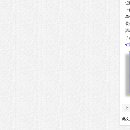
也
上
单
装
温
了
硅
上
探
此文