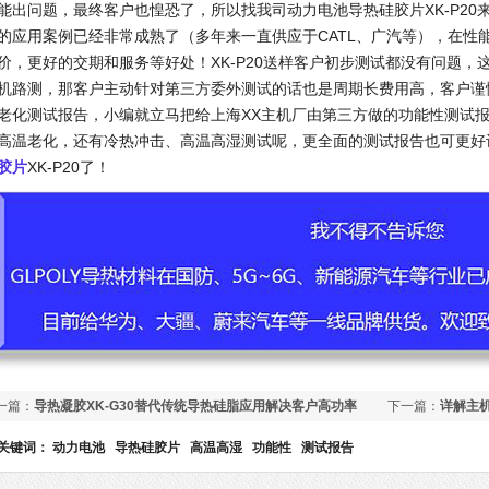
能出问题，最终客户也惶恐了，所以找我司动力电池导热硅胶片XK-P20来
的应用案例已经非常成熟了（多年来一直供应于CATL、广汽等），在性
价，更好的交期和服务等好处！XK-P20送样客户初步测试都没有问题
机路测，那客户主动针对第三方委外测试的话也是周期长费用高，客户谨
老化测试报告，小编就立马把给上海XX主机厂由第三方做的功能性测试
高温老化，还有冷热冲击、高温高湿测试呢，更全面的测试报告也可更好
胶片
XK-P20了！
一篇：
导热凝胶XK-G30替代传统导热硅脂应用解决客户高功率
下一篇：
详解主
照灯散热问题
包括哪些内容?
关键词：
动力电池
导热硅胶片
高温高湿
功能性
测试报告