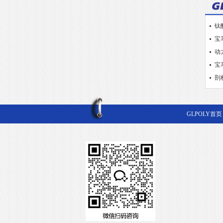
钛
宝
动
宝
剖
GLPOLY首页