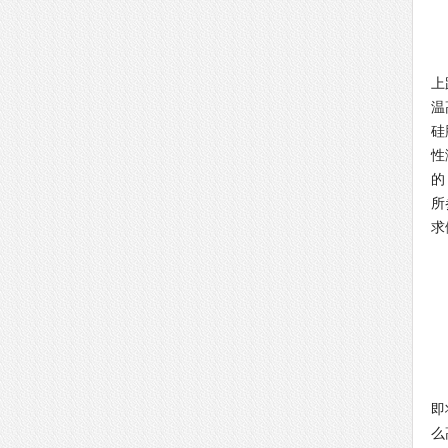
那
上
温
硅
性
的
所
求
另
即
么