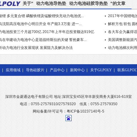
关于"
动力电池导热垫
动力电池硅胶导热垫
"的文章
酸锂 多元复合锂 磷酸铁锂及锰酸锂快充动力电池优...
2017年中国锂电
马沈阳高压电池中心明日开业 年产能3.3万套 进一...
解析方包 软包 圆
力电池投资三个月超700亿 2017年上半年总投资额达919亿
各大车企为赢得
马在华建动力电池中心是迎战特斯拉的关键 誓抢豪车...
美国调整新能源汽
析动力电池行业发展现状 发展阻力及解决办法
动力电池梯次利用
|
应用领域
|
导热硅胶片
|
产品中心
|
新闻中心
|
关于GLPOLY
|
联系GLPOL
深圳市金菱通达电子有限公司 地址:深圳宝安45区华丰新安商务大厦616-619室
电话：0755-27579310/27579320 传真：0755-27579350
网站备案/许可证号：粤ICP备10237140号-5