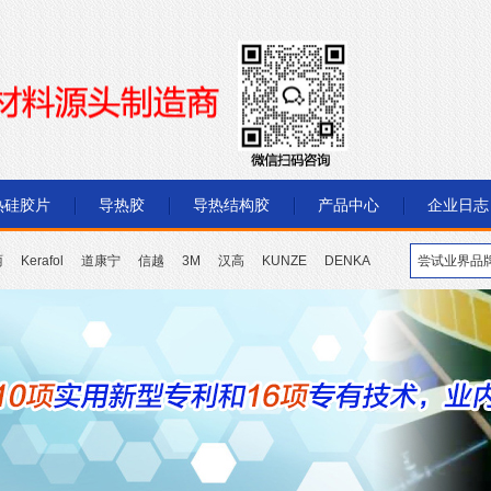
热硅胶片
导热胶
导热结构胶
产品中心
企业日志
丽
Kerafol
道康宁
信越
3M
汉高
KUNZE
DENKA