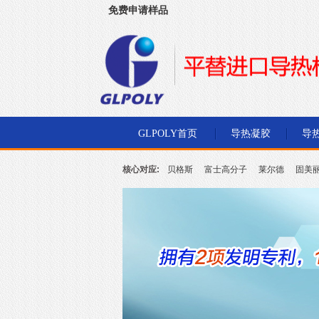
免费申请样品
深圳市金菱通达电子有限公司
GLPOLY首页
导热凝胶
导
核心对应:
贝格斯
富士高分子
莱尔德
固美
北川