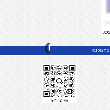
上
此文
GLPOLY首页