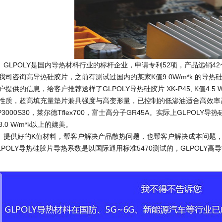
LPOLY是国内导热材料行业的标杆企业，申请专利52项，产品远销4
我司咨询高导热硅胶片，之前有测试过国内的某家K值9.0W/m*k 的导
户提供的信息，给客户推荐送样了GLPOLY导热硅胶片 XK-P45, K值4.
性质，超高填充量垫片兼具强度与高变形量，已控制的低渗油适合高效率
P3000S30，莱尔德Tflex700，富士高分子GR45A。实际上GLPOL
8.0 W/m*k以上的媲美。
供好的K值材料，帮客户解决产品散热问题，也帮客户解决成本问题，一
LPOLY导热硅胶片导热系数是以国际通用标准5470测试的，GLPOLY