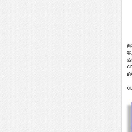
G
向
客
热
G
的
提
G