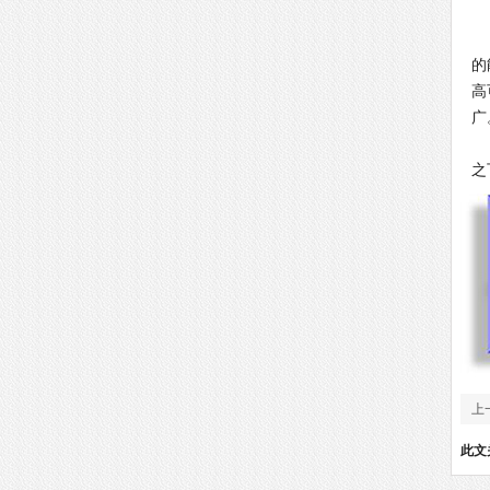
G
的
高
广
G
之
上
此文