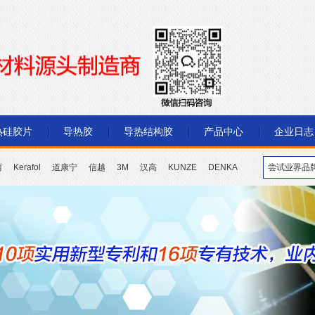
热硅胶片
导热胶
导热结构胶
产品中心
企业日志
丽
Kerafol
道康宁
信越
3M
汉高
KUNZE
DENKA