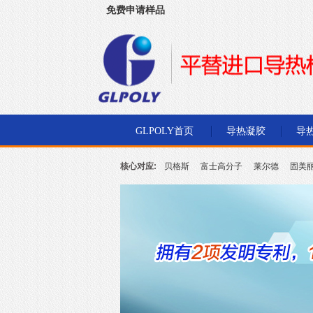
免费申请样品
深圳市金菱通达电子有限公司
GLPOLY首页
导热凝胶
导
核心对应:
贝格斯
富士高分子
莱尔德
固美
北川