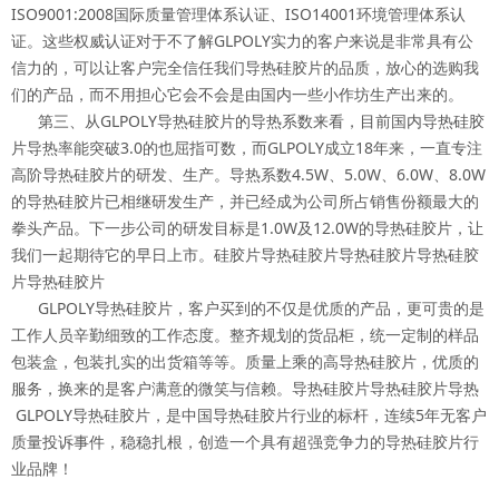
ISO9001:2008国际质量管理体系认证、ISO14001环境管理体系认
证。这些权威认证对于不了解GLPOLY实力的客户来说是非常具有公
信力的，可以让客户完全信任我们导热硅胶片的品质，放心的选购我
们的产品，而不用担心它会不会是由国内一些小作坊生产出来的。
第三、从GLPOLY导热硅胶片的导热系数来看，目前国内导热硅胶
片导热率能突破3.0的也屈指可数，而GLPOLY成立18年来，一直专注
高阶导热硅胶片的研发、生产。导热系数4.5W、5.0W、6.0W、8.0W
的导热硅胶片已相继研发生产，并已经成为公司所占销售份额最大的
拳头产品。下一步公司的研发目标是1.0W及12.0W的导热硅胶片，让
我们一起期待它的早日上市。硅胶片导热硅胶片导热硅胶片导热硅胶
片导热硅胶片
GLPOLY导热硅胶片，客户买到的不仅是优质的产品，更可贵的是
工作人员辛勤细致的工作态度。整齐规划的货品柜，统一定制的样品
包装盒，包装扎实的出货箱等等。质量上乘的高导热硅胶片，优质的
服务，换来的是客户满意的微笑与信赖。导热硅胶片导热硅胶片导热
GLPOLY导热硅胶片，是中国导热硅胶片行业的标杆，连续5年无客户
质量投诉事件，稳稳扎根，创造一个具有超强竞争力的导热硅胶片行
业品牌！