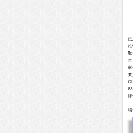
G
已
推
取
本
家
要
G
8
降
G
强