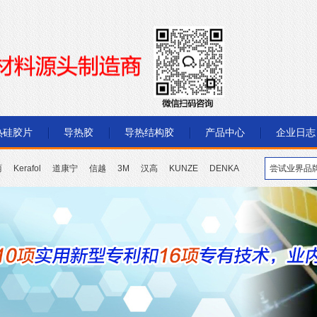
热硅胶片
导热胶
导热结构胶
产品中心
企业日志
丽
Kerafol
道康宁
信越
3M
汉高
KUNZE
DENKA