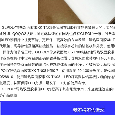
LPOLY导热双面胶带XK-TN08是我司在LED行业销售额最大的，
通过UL-QOQW2认证，通过此认证的在国内也仅有GLPOLY一家。导热双
动LED照明行业往更节能、更环保、更高效的方向发展。导热双面胶XK-
代螺丝，高导热性及超高粘接性能，粘接载有芯片的铝基板和外壳。使用
，操作方便节省工时。GLPOLY导热双面胶XK-TN08强粘性导热双面胶
作业员在操作中没有贴到正确的铝基板位置，导热双面胶带XK-TN08可
注意保持导热双面胶带的清洁和被粘物体表面的干净，不被污染，粘接面
LPOLY导热双面胶带XK-TN08 K值0.7，使用温度-20-130摄氏度，替代国
805/8810。使用导热双面胶带XK-TN08，LED灯高温从铝基板快速
低温度，从而保障LED光源，延长了LED灯的使用寿命。
LPOLY导热双面胶带使LED灯提高了其市场竞争力，来金菱通达选购GLP
势产品效益！