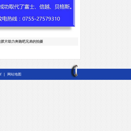
硅胶片助力奔跑吧兄弟的拍摄
Y
|
网站地图