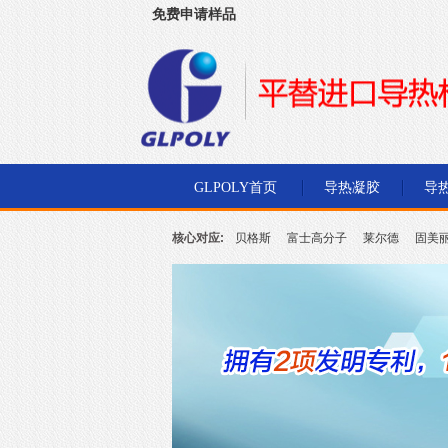
免费申请样品
深圳市金菱通达电子有限公司
GLPOLY首页
导热凝胶
导
核心对应:
贝格斯
富士高分子
莱尔德
固美
北川