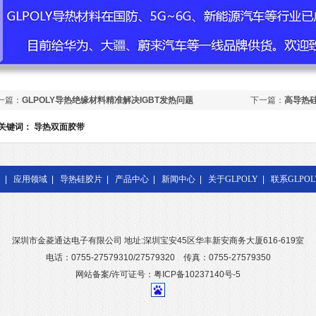
一篇：
GLPOLY导热绝缘材料精准解决IGBT发热问题
下一篇：
高导热
关键词：
导热双面胶带
|
应用领域
|
导热硅胶片
|
产品中心
|
新闻中心
|
关于GLPOLY
|
联系GLPOL
深圳市金菱通达电子有限公司 地址:深圳宝安45区华丰新安商务大厦616-619室
电话：0755-27579310/27579320 传真：0755-27579350
网站备案/许可证号：粤ICP备10237140号-5