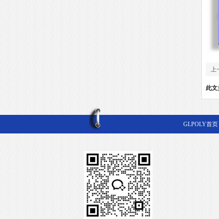
上
此文
GLPOLY首页