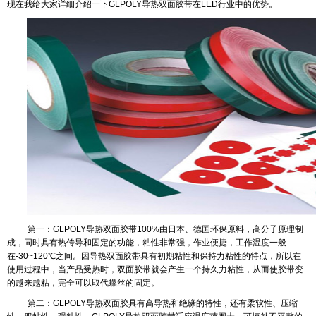
现在我给大家详细介绍一下
GLPOLY
导热双面胶带
在
LED
行业中的优势。
第一：
GLPOLY
导热双面胶带
100%
由日本、德国环保原料，高分子原理制
成，同时具有热传导和固定的功能，粘性非常强，作业便捷，工作温度一般
在
-30~120
℃
之间。因导热双面胶带具有初期粘性和保持力粘性的特点，所以在
使用过程中，当产品受热时，双面胶带就会产生一个持久力粘性，从而使胶带变
的越来越粘，完全可以取代螺丝的固定。
第二：
GLPOLY
导热双面胶具有高导热和绝缘的特性，还有柔软性、压缩