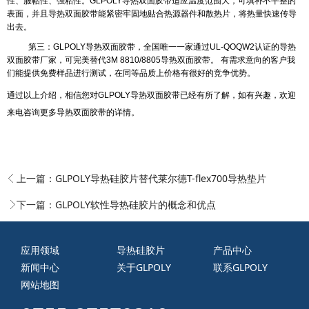
性、服帖性、强粘性。
GLPOLY
导热双面胶带适应温度范围大，可填补不平整的
表面，并且导热双面胶带能紧密牢固地贴合热源器件和散热片，将热量快速传导
出去。
第三：
GLPOLY
导热双面胶带，全国唯一一家通过
UL-QOQW2
认证的导热
双面胶带厂家，可完美替代
3M 8810/8805
导热双面胶带。
有需求意向的客户我
们能提供免费样品进行测试，在同等品质上价格有很好的竞争优势。
通过以上介绍，相信您对
GLPOLY
导热双面胶带已经有所了解，如有兴趣，欢迎
来电咨询更多导热双面胶带的详情。
上一篇：
GLPOLY导热硅胶片替代莱尔德T-flex700导热垫片
下一篇：
GLPOLY软性导热硅胶片的概念和优点
应用领域
导热硅胶片
产品中心
新闻中心
关于GLPOLY
联系GLPOLY
网站地图