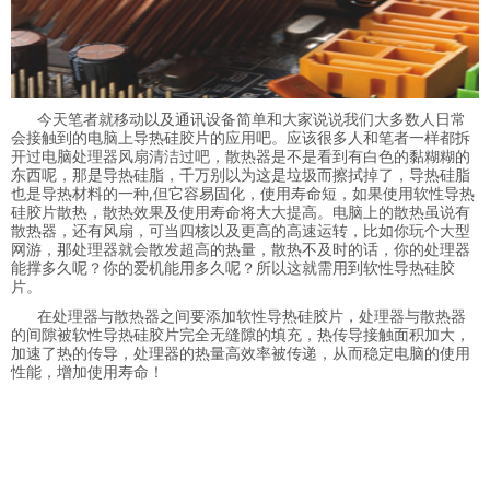
今天笔者就移动以及通讯设备简单和大家说说我们大多数人日常
会接触到的电脑上导热硅胶片的应用吧。应该很多人和笔者一样都拆
开过电脑处理器风扇清洁过吧，散热器是不是看到有白色的黏糊糊的
东西呢，那是导热硅脂，千万别以为这是垃圾而擦拭掉了，导热硅脂
也是导热材料的一种,但它容易固化，使用寿命短，如果使用软性导热
硅胶片散热，散热效果及使用寿命将大大提高。电脑上的散热虽说有
散热器，还有风扇，可当四核以及更高的高速运转，比如你玩个大型
网游，那处理器就会散发超高的热量，散热不及时的话，你的处理器
能撑多久呢？你的爱机能用多久呢？所以这就需用到软性导热硅胶
片。
在处理器与散热器之间要添加软性导热硅胶片，处理器与散热器
的间隙被软性导热硅胶片完全无缝隙的填充，热传导接触面积加大，
加速了热的传导，处理器的热量高效率被传递，从而稳定电脑的使用
性能，增加使用寿命！