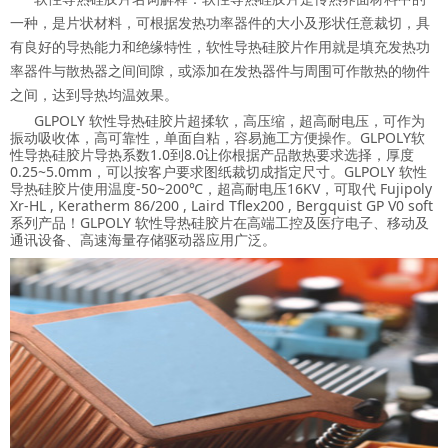
一种，是片状材料，可根据发热功率器件的大小及形状任意裁切，具
有良好的导热能力和绝缘特性，软性导热硅胶片作用就是填充发热功
率器件与散热器之间间隙，或添加在发热器件与周围可作散热的物件
之间，达到导热均温效果。
GLPOLY 软性导热硅胶片超揉软，高压缩，超高耐电压，可作为
振动吸收体，高可靠性，单面自粘，容易施工方便操作。GLPOLY软
性导热硅胶片导热系数1.0到8.0让你根据产品散热要求选择，厚度
0.25~5.0mm，可以按客户要求图纸裁切成指定尺寸。GLPOLY 软性
导热硅胶片使用温度-50~200℃，超高耐电压16KV，可取代 Fujipoly
Xr-HL , Keratherm 86/200 , Laird Tflex200 , Bergquist GP V0 soft
系列产品！GLPOLY 软性导热硅胶片在高端工控及医疗电子、移动及
通讯设备、高速海量存储驱动器应用广泛。