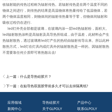
收辐射能的传热过程称为辐射传热。若辐射传热是在两个温度不同的
物体之间进行，则传热的结果是高温物体将热量传给了低温物体，若
两个物体温度相同，则物体间的辐射传热量等于零，但物体间辐射和
吸收过程仍在进行.
led
灯外壳全部都是玻璃，在玻璃内涂一层led热辐射粉，面积大。
led辐射散热涂料是高辐射及高导热所组成，由于温差，此材料会产生
热辐射散热，透过玻璃将led灯产生的热经由辐射传导出来。所以此种
散热方式，led灯在灯具内或灯具外的辐射散热是一样的。因辐射散热
不需要靠任何介质即可将热散出去!
上一篇：
什么是导热硅胶片？
下一篇：
在贴导热双面胶带前多久才可以去掉隔离纸?
应用领域
导热硅胶片
产品中心
新闻中心
关于GLPOLY
联系GLPOLY