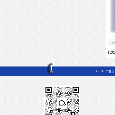
上
黑
此文
GLPOLY首页