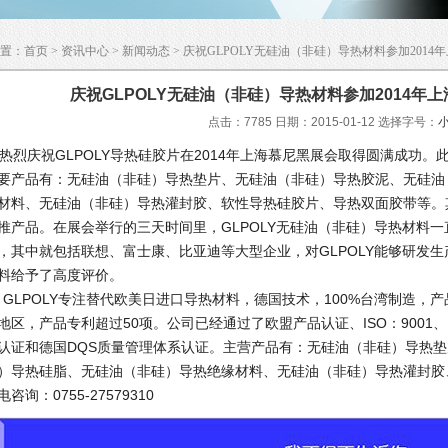
置：
首页
>
资讯中心
>
新闻动态
> 庆祝GLPOLY无硅油（非硅）导热材料参加201
庆祝GLPOLY无硅油（非硅）导热材料参加2014年
点击：7785 日期：2015-01-12
选择字号：
烈庆祝GLPOLY导热硅胶片在2014年上海慕尼黑展会取得圆满成功。此
要产品有：无硅油（非硅）导热垫片、无硅油（非硅）导热胶泥、无硅油
材料、无硅油（非硅）导热灌封胶、软性导热硅胶片、导热双面胶带等。其
推产品。在展会举行的三天时间里，GLPOLY无硅油（非硅）导热材料
，其中就包括联想、富士康、比亚迪等大型企业，对GLPOLY能够研发
料给予了高度评价。
LPOLY专注替代欧美日进口导热材料，德国技术，100%台湾制造，产
地区，产品专利超过50项。公司已经通过了欧盟产品认证、ISO：9001、ISO 
认证和德国DQS质量管理体系认证。主营产品有：无硅油（非硅）导热
）导热硅脂、无硅油（非硅）导热绝缘材料、无硅油（非硅）导热灌封胶
电咨询：0755-27579310