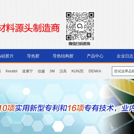
热硅胶片
导热胶
导热结构胶
产品中心
企业日志
丽
Kerafol
道康宁
信越
3M
汉高
KUNZE
DENKA