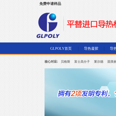
免费申请样品
深圳市金菱通达电子有限公司
GLPOLY首页
导热凝胶
导
核心对应:
贝格斯
富士高分子
莱尔德
固美
北川