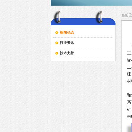
当前位
新闻动态
行业资讯
热
主
技术支持
缘
主
睐
材
G
和
系
硅
来