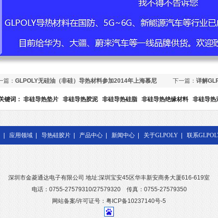
一篇：
GLPOLY无硅油（非硅）导热材料参加2014年上海慕尼
下一篇：
详解GL
展
关键词：
非硅导热垫片
非硅导热胶泥
非硅导热硅脂
非硅导热绝缘材料
非硅导热
|
应用领域
|
导热硅胶片
|
产品中心
|
新闻中心
|
关于GLPOLY
|
联系GLPOL
深圳市金菱通达电子有限公司 地址:深圳宝安45区华丰新安商务大厦616-619室
电话：0755-27579310/27579320 传真：0755-27579350
网站备案/许可证号：粤ICP备10237140号-5