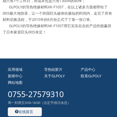
期只有7个工作日，而成本也是只有T300N的80%；
GLPOLY的导热绝缘材料XK-F10ST，在以上诸多方面都带给了
IRIS极大地惊喜，让一个跨国巨头破例在极短的时间内，走完了所有
材料切换流程，于2015年的6月份正式下了第一张订单。
GLPOLY的导热绝缘材料XK-F10ST用它实实在在的产品性能赢得
了日本家居巨头IRIS肯定！
应用领域
导热硅胶片
产品中心
新闻中心
关于GLPOLY
联系GLPOLY
网站地图
0755-27579310
周一到周五9:00-18:00（法定节假日休息）
在线留言