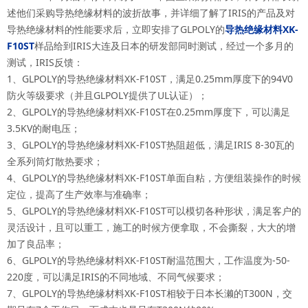
述他们采购导热绝缘材料的波折故事，并详细了解了IRIS的产品及对
导热绝缘材料的性能要求后，立即安排了GLPOLY的
导热绝缘材料
XK-
F10ST
样品给到IRIS大连及日本的研发部同时测试，经过一个多月的
测试，IRIS反馈：
1、GLPOLY的导热绝缘材料XK-F10ST，满足0.25mm厚度下的94V0
防火等级要求（并且GLPOLY提供了UL认证）；
2、GLPOLY的导热绝缘材料XK-F10ST在0.25mm厚度下，可以满足
3.5KV的耐电压；
3、GLPOLY的导热绝缘材料XK-F10ST热阻超低，满足IRIS 8-30瓦的
全系列筒灯散热要求；
4、GLPOLY的导热绝缘材料XK-F10ST单面自粘，方便组装操作的时候
定位，提高了生产效率与准确率；
5、GLPOLY的导热绝缘材料XK-F10ST可以模切各种形状，满足客户的
灵活设计，且可以重工，施工的时候方便拿取，不会撕裂，大大的增
加了良品率；
6、GLPOLY的导热绝缘材料XK-F10ST耐温范围大，工作温度为-50-
220度，可以满足IRIS的不同地域、不同气候要求；
7、GLPOLY的导热绝缘材料XK-F10ST相较于日本长濑的T300N，交