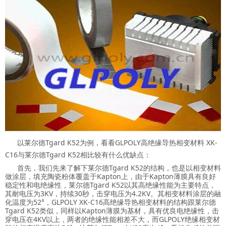
以莱尔德Tgard K52为例，看看GLPOLY高绝缘导热相变材料 XK-
C16与莱尔德Tgard K52相比较有什么优缺点：
首先，我们先来了解下莱尔德Tgard K52的结构，也是以相变材料
做涂层，填充陶瓷粉体覆盖于Kapton上，由于Kapton薄膜具有良好
稳定性和电绝缘性，莱尔德Tgard K52以其高绝缘性能为主要特点，
其耐电压为3KV，持续30秒，击穿电压为4.2KV。其相变材料涂层的融
化温度为52°，GLPOLY XK-C16高绝缘导热相变材料的结构跟莱尔德
Tgard K52类似，同样以Kapton薄膜为基材，具有优良电绝缘性，击
穿电压在4KV以上，两者的绝缘性能相差不大，而GLPOLY绝缘相变材