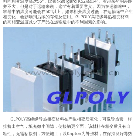
料的相变温度高达56°，比莱尔德Tgard K52高出4°。看起来4°的差距
并不大，但是对于运输来说，这4°有着重要意义。因为在运输途中，
容器中的温度可能会在50°以上，如果相变温度过低，在运输途中产生
相变化，会影响到后续的存储及使用。GLPOLY高绝缘导热相变材料
的高相变温度减少了产品在运输途中的不利因素的影响。
GLPOLY高绝缘导热相变材料在产生相变后液化，可像导热膏一样
排挤出空气，填充微小间隙，使接触更全面；该材料在相变后具有自
粘性，无需粘接剂，方便施工；以Kapton为补强材，在保持良好导热