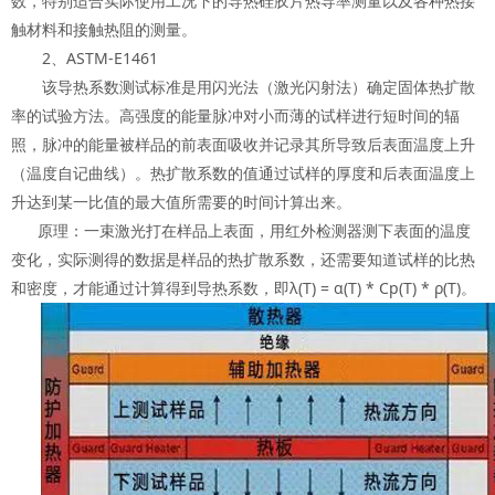
数，特别适合实际使用工况下的导热硅胶片热导率测量以及各种热接
触材料和接触热阻的测量。
2、ASTM-E1461
该导热系数测试标准是用闪光法（激光闪射法）确定固体热扩散
率的试验方法。高强度的能量脉冲对小而薄的试样进行短时间的辐
照，脉冲的能量被样品的前表面吸收并记录其所导致后表面温度上升
（温度自记曲线）。热扩散系数的值通过试样的厚度和后表面温度上
升达到某一比值的最大值所需要的时间计算出来。
原理：一束激光打在样品上表面，用红外检测器测下表面的温度
变化，实际测得的数据是样品的热扩散系数，还需要知道试样的比热
和密度，才能通过计算得到导热系数，即λ(T) = α(T) * Cp(T) * ρ(T)。