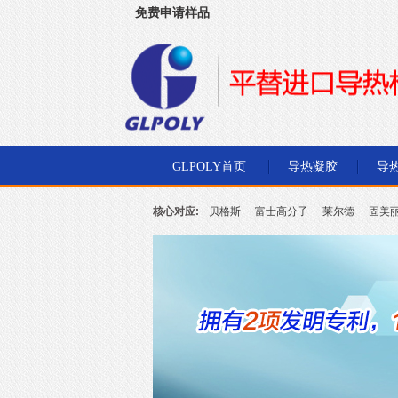
免费申请样品
深圳市金菱通达电子有限公司
GLPOLY首页
导热凝胶
导
核心对应:
贝格斯
富士高分子
莱尔德
固美
北川