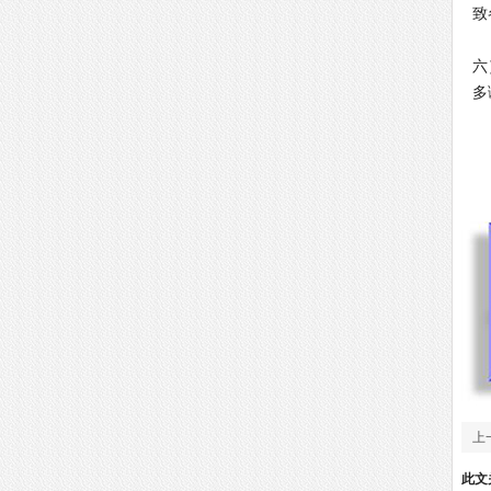
致
根
六
多
上
户
此文