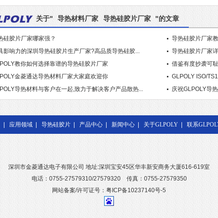
关于"
导热材料厂家
导热硅胶片厂家
"的文章
热硅胶片厂家哪家强？
导热硅胶片厂家
具影响力的深圳导热硅胶片生产厂家?高品质导热硅胶...
导热硅胶片厂家详
LPOLY教你如何选择靠谱的导热硅胶片厂家
借鉴有度抄袭可耻
LPOLY金菱通达导热材料厂家大家庭欢迎你
GLPOLY ISO/
LPOLY导热材料与客户在一起,致力于解决客户产品散热...
庆祝GLPOLY导
幕
|
应用领域
|
导热硅胶片
|
产品中心
|
新闻中心
|
关于GLPOLY
|
联系GLPOL
深圳市金菱通达电子有限公司 地址:深圳宝安45区华丰新安商务大厦616-619室
电话：0755-27579310/27579320 传真：0755-27579350
网站备案/许可证号：粤ICP备10237140号-5