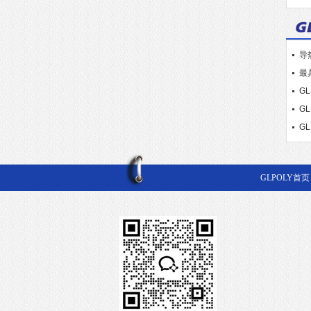
导
最
G
G
G
GLPOLY首页