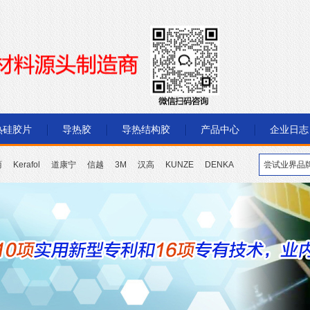
热硅胶片
导热胶
导热结构胶
产品中心
企业日志
丽
Kerafol
道康宁
信越
3M
汉高
KUNZE
DENKA