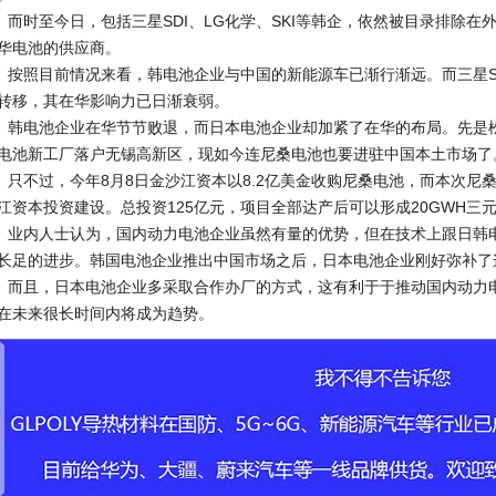
时至今日，包括三星SDI、LG化学、SKI等韩企，依然被目录排除在
华电池的供应商。
照目前情况来看，韩电池企业与中国的新能源车已渐行渐远。而三星SD
转移，其在华影响力已日渐衰弱。
电池企业在华节节败退，而日本电池企业却加紧了在华的布局。先是松
电池新工厂落户无锡高新区，现如今连尼桑电池也要进驻中国本土市场了
不过，今年8月8日金沙江资本以8.2亿美金收购尼桑电池，而本次尼
江资本投资建设。总投资125亿元，项目全部达产后可以形成20GWH三
内人士认为，国内动力电池企业虽然有量的优势，但在技术上跟日韩电
长足的进步。韩国电池企业推出中国市场之后，日本电池企业刚好弥补了
且，日本电池企业多采取合作办厂的方式，这有利于于推动国内动力电
在未来很长时间内将成为趋势。