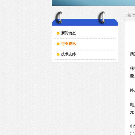
当前位
新闻动态
行业资讯
1
两
技术支持
今
株
能
作
终
数
电
元
这
电
定