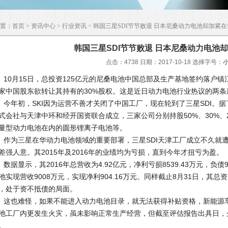
置：
首页
>
资讯中心
>
行业资讯
> 韩国三星SDI节节败退 日本尼桑动力电池却加紧
韩国三星SDI节节败退 日本尼桑动力电池
点击：4738 日期：2017-10-18
选择字号：
0月15日，总投资125亿元的尼桑电池中国总部及生产基地签约落户镇
家中国股东欲转让其持有的30%股权。这是近日动力电池行业热议的两条
年初，SKI因为运营不善才关闭了中国工厂，现在轮到了三星SDI。据了解
式会社与天津中环和经开国资联合成立，三家公司分别持股50%、30%、
量型动力电池在内的圆形锂离子电池等。
为三星在华动力电池领域的重要部署，三星SDI天津工厂成立不久就
差强人意。其2015年及2016年的业绩均为亏损，直到今年才扭亏为盈。
据显示，其2016年总营收为4.92亿元，净利亏损8539.43万元，负债9
池实现营收9008万元，实现净利904.16万元。同样截止8月31日，其总资产为
，处于资不抵债的局面。
也难怪，如果不能进入动力电池目录，就无法获得补贴资格，新能源车
池工厂内更发生火灾，虽未影响正常生产经营，但截至评估报告出具日，
。