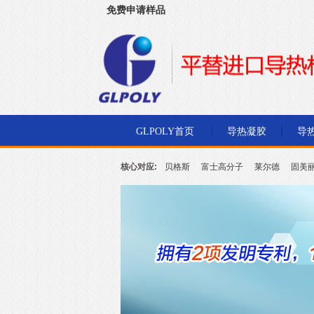
免费申请样品
深圳市金菱通达电子有限公司
GLPOLY首页
导热凝胶
导
核心对应:
贝格斯
富士高分子
莱尔德
固美
北川