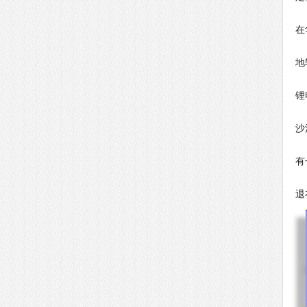
而
在
按
地
韩
锂
只
沙
业
有
而
退