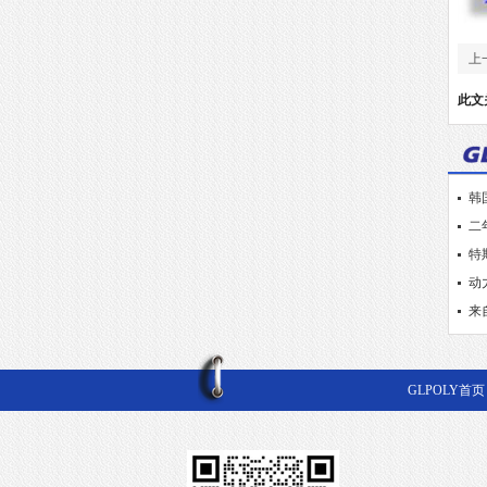
上
量
此文
韩
二
特
动
来
GLPOLY首页