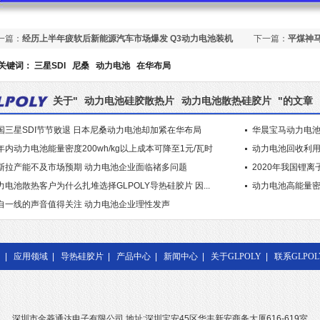
一篇：
经历上半年疲软后新能源汽车市场爆发 Q3动力电池装机
下一篇：
平煤神
同比增长71%
电池生产线
关键词：
三星SDI
尼桑
动力电池
在华布局
关于"
动力电池硅胶散热片
动力电池散热硅胶片
"的文章
国三星SDI节节败退 日本尼桑动力电池却加紧在华布局
华晨宝马动力电池
年内动力电池能量密度200wh/kg以上成本可降至1元/瓦时
动力电池回收利用
斯拉产能不及市场预期 动力电池企业面临禇多问题
2020年我国锂
力电池散热客户为什么扎堆选择GLPOLY导热硅胶片 因...
动力电池高能量密
自一线的声音值得关注 动力电池企业理性发声
|
应用领域
|
导热硅胶片
|
产品中心
|
新闻中心
|
关于GLPOLY
|
联系GLPOL
深圳市金菱通达电子有限公司 地址:深圳宝安45区华丰新安商务大厦616-619室