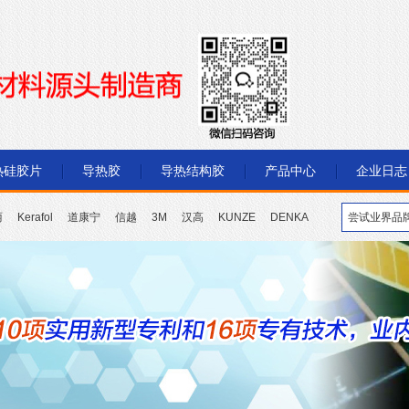
热硅胶片
导热胶
导热结构胶
产品中心
企业日志
丽
Kerafol
道康宁
信越
3M
汉高
KUNZE
DENKA