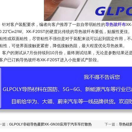
对客户装配要求，编者向客户推荐了一款自带弱粘性的
导热玻纤布
X
0.22℃in2/W。XK-F20ST的硬度比传统的导热玻纤布要低，贴服性
粘性或双面粘性，尽管粘性不强但是对于装配来说可以起到固定作用，不
粘性，可使界面接触更紧密，降低接触热阻，最大程度优化导热效果。
户的测试从7月份持续到10月份，最终测试结果，无论是参数结果还
客户已订购导热玻纤布XK-F20ST进入小批量试产阶段。
一篇：
GLPOLY非硅导热凝胶XK-GN30应用于汽车车灯散热
下一篇：
导热硅