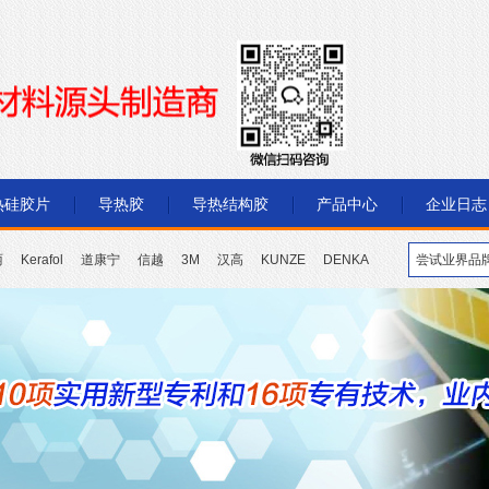
热硅胶片
导热胶
导热结构胶
产品中心
企业日志
丽
Kerafol
道康宁
信越
3M
汉高
KUNZE
DENKA