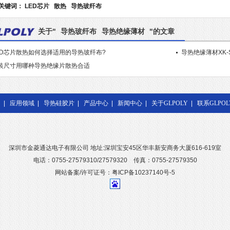
关键词：
LED芯片
散热
导热玻纤布
关于"
导热玻纤布
导热绝缘薄材
"的文章
ED芯片散热如何选择适用的导热玻纤布?
导热绝缘薄材XK-S
装尺寸用哪种导热绝缘片散热合适
|
应用领域
|
导热硅胶片
|
产品中心
|
新闻中心
|
关于GLPOLY
|
联系GLPOL
深圳市金菱通达电子有限公司 地址:深圳宝安45区华丰新安商务大厦616-619室
电话：0755-27579310/27579320 传真：0755-27579350
网站备案/许可证号：粤ICP备10237140号-5