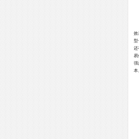
由
效
型
还
易
强
本