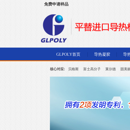
免费申请样品
深圳市金菱通达电子有限公司
GLPOLY首页
导热凝胶
导
核心对应:
贝格斯
富士高分子
莱尔德
固美
北川