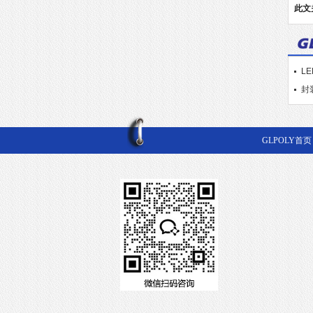
此文
L
封
GLPOLY首页