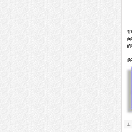
针
有
面
的
客
前
上